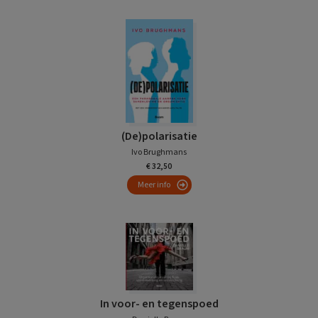
(De)polarisatie
Ivo Brughmans
€ 32,50
Meer info
In voor- en tegenspoed