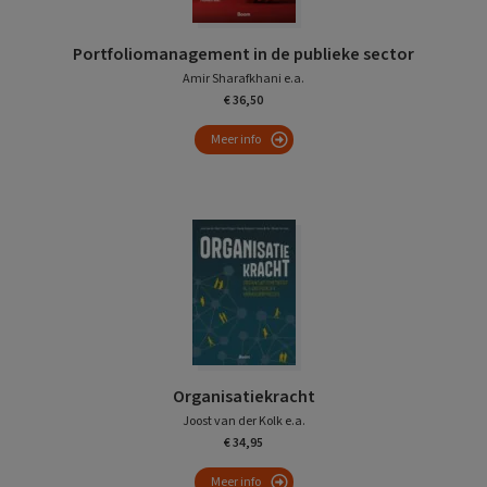
Portfoliomanagement in de publieke sector
Amir Sharafkhani e.a.
€ 36,50
Meer info
Organisatiekracht
Joost van der Kolk e.a.
€ 34,95
Meer info