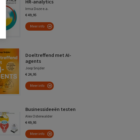
HR-analytics
Irma Doze e.a.
€ 49,95
Meer info
Doeltreffend met AI-
agents
Joop Snijder
€ 24,95
Meer info
Businessideeën testen
Alex Osterwalder
€ 49,95
Meer info