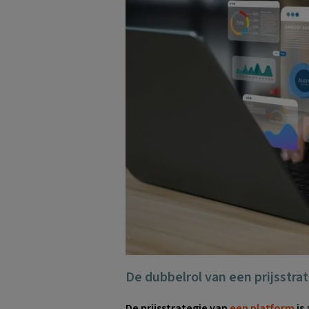
De dubbelrol van een prijsstra
De prijsstrategie van
een platform
is