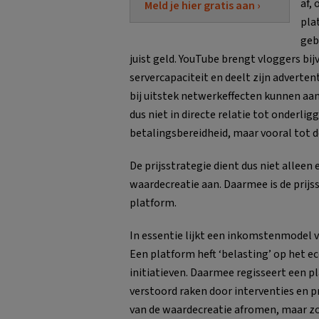
af,
Meld je hier gratis aan ›
pla
geb
juist geld. YouTube brengt vloggers bij
servercapaciteit en deelt zijn adverte
bij uitstek netwerkeffecten kunnen aan
dus niet in directe relatie tot onderl
betalingsbereidheid, maar vooral tot de
De prijsstrategie dient dus niet alleen 
waardecreatie aan. Daarmee is de prijs
platform.
In essentie lijkt een inkomstenmodel v
Een platform heft ‘belasting’ op het 
initiatieven. Daarmee regisseert een pl
verstoord raken door interventies en pr
van de waardecreatie afromen, maar zon