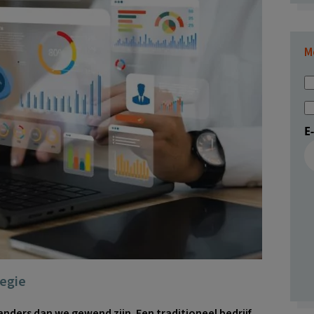
M
E
tegie
 anders dan we gewend zijn. Een traditioneel bedrijf