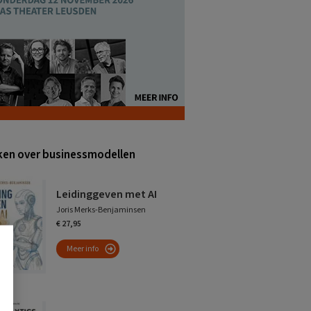
en over businessmodellen
Leidinggeven met AI
Joris Merks-Benjaminsen
€ 27,95
Meer info