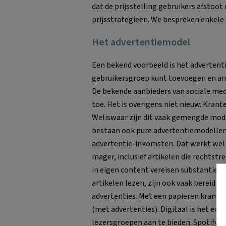
dat de prijsstelling gebruikers afstoot
prijsstrategieën. We bespreken enkele
Het advertentiemodel
Een bekend voorbeeld is het advertenti
gebruikersgroep kunt toevoegen en ande
De bekende aanbieders van sociale med
toe. Het is overigens niet nieuw. Krante
Weliswaar zijn dit vaak gemengde mod
bestaan ook pure advertentiemodellen. 
advertentie-inkomsten. Dat werkt wel 
mager, inclusief artikelen die rechtst
in eigen content vereisen substantiee
artikelen lezen, zijn ook vaak bereid 
advertenties. Met een papieren krant is
(met advertenties). Digitaal is het ech
lezersgroepen aan te bieden. Spotify do