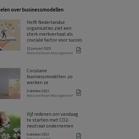
kelen over businessmodellen
Helft Nederlandse
organisaties ziet een
sterk merkverhaal als
cruciale factor voor succes
22 januari 2025
Redactie Boom Management
Circulaire
businessmodellen: zo
werken ze
9 oktober 2023
Redactie Boom Management
Vijf redenen om vandaag
te starten met CO2-
neutraal ondernemen
6 oktober 2023