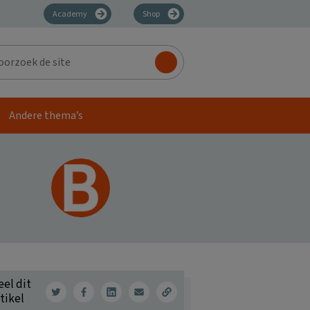
Academy
Shop
zoek
Andere thema’s
eel dit
tikel