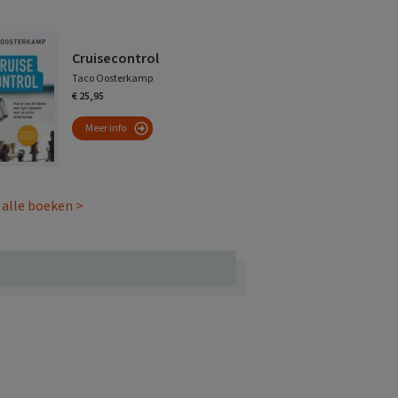
Cruisecontrol
Taco Oosterkamp
€ 25,95
Meer info
 alle boeken >