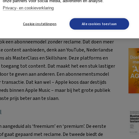
onze partners voor social media, adverteren en analyse.
Privacy- en cookieverklaring
Cookie-instellingen
Alle cookies toestaan
y ook een abonneemodel zonder reclame. Dat doen meer
ale content aanbieden, denk aan YouTube, Nederlandse
ms als MasterClass en Skillshare. Deze platforms en
toegang tot content. Dat maakt het een stuk lastiger
l door te geven aan anderen. Een abonnementsmodel
r transactie. Dat kan wel – Apple koos daar destijds
eds binnen Apple Music – maar bij het grote publiek
ste prijs beter aan te slaan.
l
 aangeduid als ‘freemium’ en ‘premium’. De eerste
of gaat gepaard met reclame. De tweede biedt de