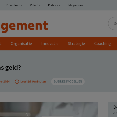
Downloads
Video’s
Podcasts
Magazines
Door
de
site
t
Organisatie
Innovatie
Strategie
Coaching
s geld?
er 2024
Leestijd: 9 minuten
BUSINESSMODELLEN
D
ar