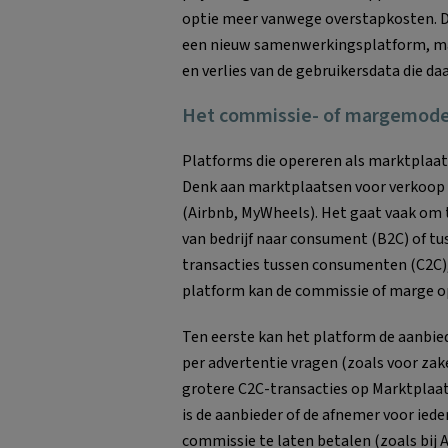
optie meer vanwege overstapkosten. Di
een nieuw samenwerkingsplatform, ma
en verlies van de gebruikersdata die da
Het commissie- of margemode
Platforms die opereren als marktplaa
Denk aan marktplaatsen voor verkoop v
(Airbnb, MyWheels). Het gaat vaak om 
van bedrijf naar consument (B2C) of t
transacties tussen consumenten (C2C), 
platform kan de commissie of marge op
Ten eerste kan het platform de aanbie
per advertentie vragen (zoals voor zak
grotere C2C-transacties op Marktplaa
is de aanbieder of de afnemer voor iede
commissie te laten betalen (zoals bij 