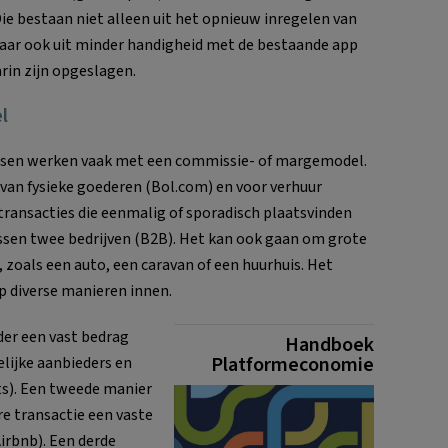
e bestaan niet alleen uit het opnieuw inregelen van
ar ook uit minder handigheid met de bestaande app
arin zijn opgeslagen.
l
tsen werken vaak met een commissie- of margemodel.
an fysieke goederen (Bol.com) en voor verhuur
transacties die eenmalig of sporadisch plaatsvinden
ussen twee bedrijven (B2B). Het kan ook gaan om grote
zoals een auto, een caravan of een huurhuis. Het
 diverse manieren innen.
der een vast bedrag
Handboek
Platformeconomie
elijke aanbieders en
ts). Een tweede manier
re transactie een vaste
Airbnb). Een derde