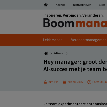
Spring
Door
Spring
Spring
Agenda
Nieuwsbrieven
Blogs
naar
naar
naar
naar
de
de
de
de
Inspireren. Verbinden. Veranderen.
hoofdnavigatie
hoofd
eerste
voettekst
inhoud
sidebar
Leiderschap
Verandermanagemen
Artikelen
Hey manager: groot denk
AI-succes met je team b
Kim Pot
28 april 2025
Leestijd: 4
Je team experimenteert enthousiast m