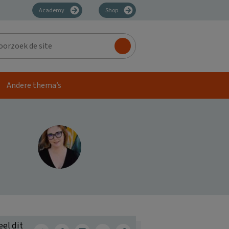
Academy
Shop
zoek
Andere thema’s
eel dit