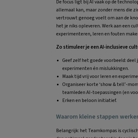
De focus ligt bij AI vaak op de technol
allemaal kan, maar zonder mens die zin
vertrouwt genoeg voelt om aan de kno
het je niks opleveren
.
Werk aan een cul
experimenteren, leren en fouten maken
Zo stimuleer je een AI-inclusieve cult
Geef zelf het goede voorbeeld: deel j
experimenten én mislukkingen.
Maak tijd vrij voor leren en experim
Organiseer korte ‘show & tell’-mo
teamleden AI-toepassingen (en voor
Erken en beloon initiatief.
Waarom kleine stappen werken 
Belangrijk: het Teamkompas is cyclisch.