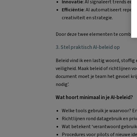
Innovatie
: AI signaleert trends eer
Efficiëntie
: AI automatiseert repeti
creativiteit en strategie.
Door deze twee elementen te combineren
3. Stel praktisch AI-beleid op
Beleid vind ik een lastig woord, stoffig
veiligheid. Maak beleid of richtlijnen v
document moet je team het gevoel krijg
nodig’.
Wat hoort minimaal in je AI-beleid?
Welke tools gebruik je waarvoor? En
Richtlijnen rond datagebruik en pri
Wat betekent ‘verantwoord gebruik
Procedures voor pilots of nieuwe id