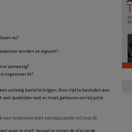
e team nu?
n waarvoor worden ze ingezet?
jn er aanwezig?
rs tegenover AI?
en volledig beeld te krijgen. Door tijd te besteden aan
 veel duidelijker wat er moet gebeuren om bij jullie
k een teamvisie met een passende rol voor AI
weet waar je start, bepaal je samen de stip op de