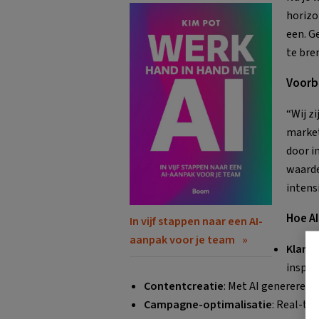
horizo
een. G
te bre
Voorb
“Wij z
market
door i
waarde
intens
Hoe AI
In vijf stappen naar een AI-
aanpak voor je team
Klanti
inspel
Contentcreatie
: Met AI genereren 
Campagne-optimalisatie
: Real-ti