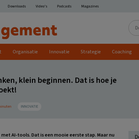
Downloads
Video’s
Podcasts
Magazines
Door
de
site
t
Organisatie
Innovatie
Strategie
Coaching
en, klein beginnen. Dat is hoe je
oekt!
 minuten
INNOVATIE
et AI-tools. Dat is een mooie eerste stap. Maar nu
D