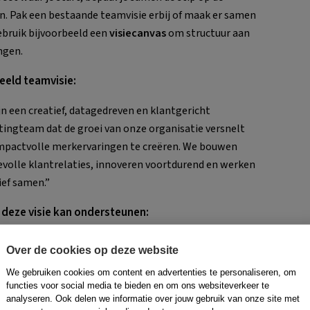
n. Pak een bestaande teamvisie erbij of maak er samen
ebruik bijvoorbeeld een
visiecanvas
om structuur aan
ngen.
eeld teamvisie:
ijn een creatief, datagedreven en klantgericht
ingteam dat de groei van onze organisatie versnelt
mpactvolle merkervaringen te creëren. We bouwen
volle klantrelaties, innoveren voortdurend en werken
ief samen.”
 deze visie kan ondersteunen:
nzicht
: AI-analyse van klantdata helpt ons beter
Over de cookies op deze website
en op behoeften.
We gebruiken cookies om content en advertenties te personaliseren, om
we sneller gepersonaliseerde content.
functies voor social media te bieden en om ons websiteverkeer te
me aanpassingen dankzij AI-analyses.
analyseren. Ook delen we informatie over jouw gebruik van onze site met