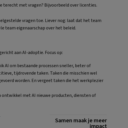
e terecht met vragen? Bijvoorbeeld over licenties.
lgestelde vragen toe. Liever nog: laat dat het team
ele team eigenaarschap over het beleid.
lgericht aan AI-adoptie. Focus op:
uik AI om bestaande processen sneller, beter of
itieve, tijdrovende taken. Taken die misschien wel
tgevoerd worden. En vergeet taken die het werkplezier
n ontwikkel met AI nieuwe producten, diensten of
r
Samen maak je meer
impact