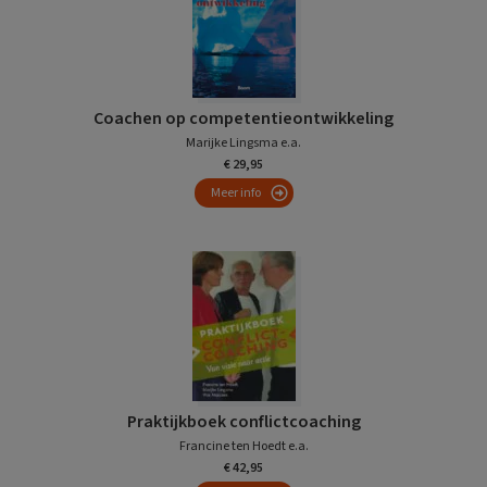
Coachen op competentieontwikkeling
Marijke Lingsma e.a.
€ 29,95
Meer info
Praktijkboek conflictcoaching
Francine ten Hoedt e.a.
€ 42,95