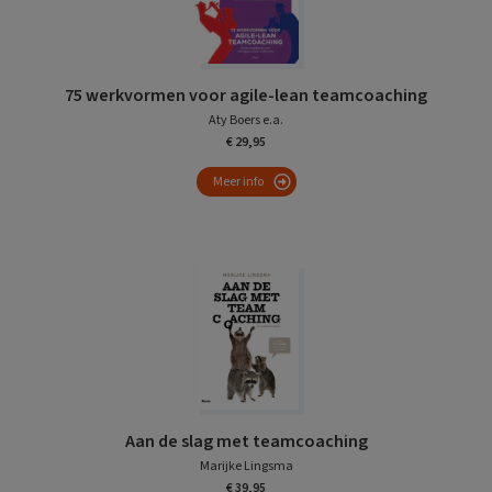
75 werkvormen voor agile-lean teamcoaching
Aty Boers e.a.
€ 29,95
Meer info
Aan de slag met teamcoaching
Marijke Lingsma
€ 39,95