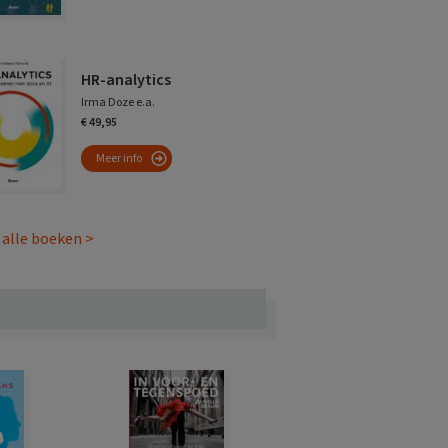
HR-analytics
Irma Doze e.a.
€ 49,95
Meer info
 alle boeken >