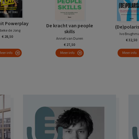
uit Powerplay
De kracht van people
(De)polari
beke de Jong
skills
Ivo Brughm
€ 28,50
Annet van Duren
€ 32,50
€ 27,50
eer info
Meer info
Meer info