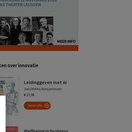
en over innovatie
Leidinggeven met AI
Joris Merks-Benjaminsen
€ 27,95
Meer info
Wellbeing in business