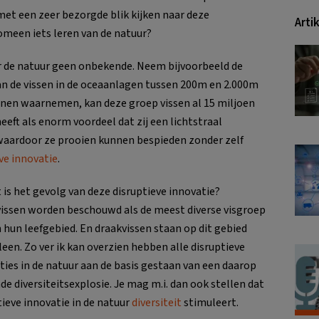
 met een zeer bezorgde blik kijken naar deze
Arti
meen iets leren van de natuur?
oor de natuur geen onbekende. Neem bijvoorbeeld de
 van de vissen in de oceaanlagen tussen 200m en 2.000m
nen waarnemen, kan deze groep vissen al 15 miljoen
heeft als enorm voordeel dat zij een lichtstraal
 waardoor ze prooien kunnen bespieden zonder zelf
ve innovatie
.
 is het gevolg van deze disruptieve innovatie?
issen worden beschouwd als de meest diverse visgroep
 hun leefgebied. En draakvissen staan op dit gebied
lleen. Zo ver ik kan overzien hebben alle disruptieve
ties in de natuur aan de basis gestaan van een daarop
de diversiteitsexplosie. Je mag m.i. dan ook stellen dat
tieve innovatie in de natuur
diversiteit
stimuleert.