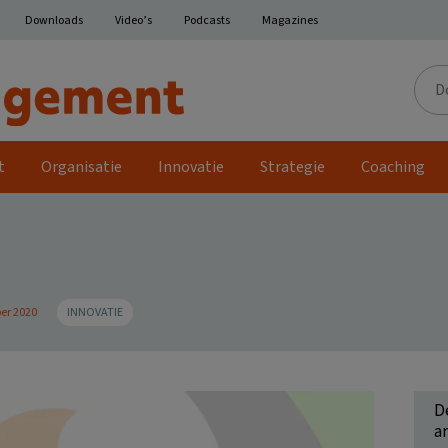
Downloads
Video’s
Podcasts
Magazines
Door
de
site
t
Organisatie
Innovatie
Strategie
Coaching
er 2020
INNOVATIE
D
ar