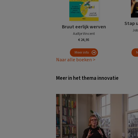
Stap 
Bruut eerlijk werven
Job
Aaltje Vincent
€ 24,95
Meer info
M
Naar alle boeken >
Meer in het thema innovatie