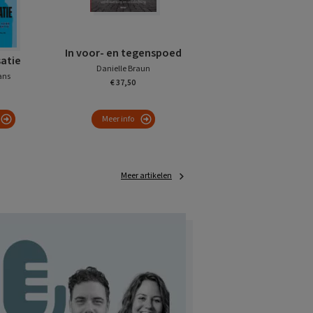
In voor- en tegenspoed
satie
Danielle Braun
ans
€ 37,50
Meer info
Meer artikelen