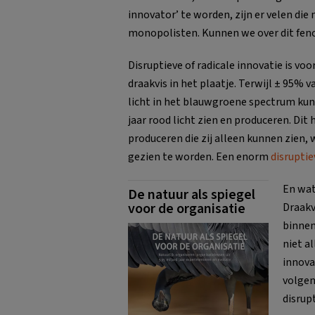
innovator’ te worden, zijn er velen die
monopolisten. Kunnen we over dit feno
Disruptieve of radicale innovatie is v
draakvis in het plaatje. Terwijl ± 95%
licht in het blauwgroene spectrum kun
jaar rood licht zien en produceren. Dit 
produceren die zij alleen kunnen zien,
gezien te worden. Een enorm
disruptie
En wat
De natuur als spiegel
voor de organisatie
Draakv
binnen
niet a
innova
volgen
disrup