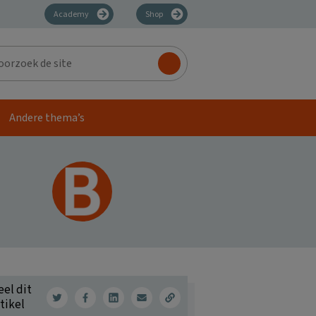
Academy
Shop
zoek
Andere thema’s
eel dit
tikel