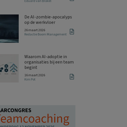
Eduard van Brakel
De AI-zombie-apocalyps
op de werkvloer
26 maart 2026
Redactie Boom Management
Waarom AI-adoptie in
organisaties bij een team
begint
16 maart 2026
Kim Pot