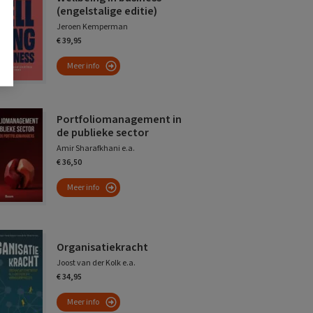
(engelstalige editie)
Jeroen Kemperman
€ 39,95
Meer info
Portfoliomanagement in
de publieke sector
Amir Sharafkhani e.a.
€ 36,50
Meer info
Organisatiekracht
Joost van der Kolk e.a.
€ 34,95
Meer info