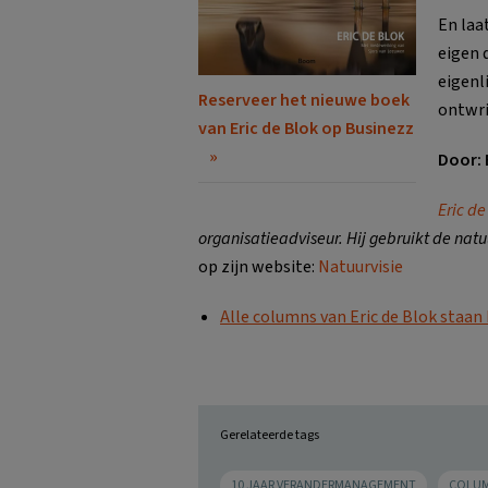
En laa
eigen 
eigenl
Reserveer het nieuwe boek
ontwri
van Eric de Blok op Businezz
Door: 
Eric de
organisatieadviseur. Hij gebruikt de natu
op zijn website:
Natuurvisie
Alle columns van Eric de Blok staan
Gerelateerde tags
10 JAAR VERANDERMANAGEMENT
COLU