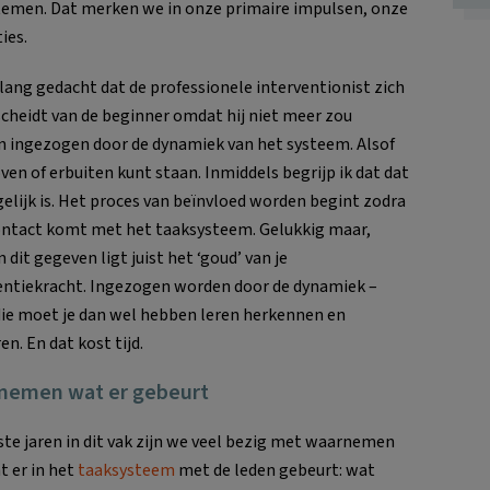
stemen. Dat merken we in onze primaire impulsen, onze
ies.
 lang gedacht dat de professionele interventionist zich
cheidt van de beginner omdat hij niet meer zou
 ingezogen door de dynamiek van het systeem. Alsof
oven of erbuiten kunt staan. Inmiddels begrijp ik dat dat
lijk is. Het proces van beïnvloed worden begint zodra
contact komt met het taaksysteem. Gelukkig maar,
 dit gegeven ligt juist het ‘goud’ van je
entiekracht. Ingezogen worden door de dynamiek –
ie moet je dan wel hebben leren herkennen en
n. En dat kost tijd.
nemen wat er gebeurt
ste jaren in dit vak zijn we veel bezig met waarnemen
t er in het
taaksysteem
met de leden gebeurt: wat