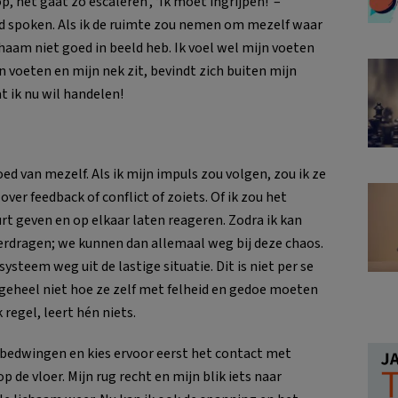
p, het gaat zo escaleren’, ‘Ik moet ingrijpen!’ –
d spoken. Als ik de ruimte zou nemen om mezelf waar
haam niet goed in beeld heb. Ik voel wel mijn voeten
 voeten en mijn nek zit, bevindt zich buiten mijn
t ik nu wil handelen!
oed van mezelf. Als ik mijn impuls zou volgen, zou ik ze
ver feedback of conflict of zoiets. Of ik zou het
t geven en op elkaar laten reageren. Zodra ik kan
verdragen; we kunnen dan allemaal weg bij deze chaos.
 systeem weg uit de lastige situatie. Dit is niet per se
 geheel niet hoe ze zelf met felheid en gedoe moeten
 regel, leert hén niets.
 bedwingen en kies ervoor eerst het contact met
p de vloer. Mijn rug recht en mijn blik iets naar