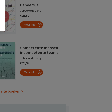
Beheers je!
Jobbeke de Jong
€ 26,50
Meer info
Competente mensen
incompetente teams
Jobbeke de Jong
€ 28,95
Meer info
 alle boeken >