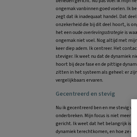
beneden gericht. Nu pas voel ik mijn h
ongemak vanbinnen goed voelen. Ik be
zegt dat ik inadequaat handel. Dat deel 
onzekerheid die bij dit deel hoort, is on
het een oude
overlevingsstrategie
is waa
ongemak niet voel. Nog altijd met mijn
keer diep adem. Ik centreer. Het contac
steviger. Ik weet nu dat de dynamiek ni
hoort bij deze fase en de pittige dynam
zitten in het systeem als geheel: er zi
vergelijkbaars ervaren.
Gecentreerd en stevig
Nu ik gecentreerd ben en me stevig voel
onderbreken. Mijn focus is niet meer o
gericht. Ik weet dat het belangrijk is d
dynamiek terechtkomen, en hoe ze die i