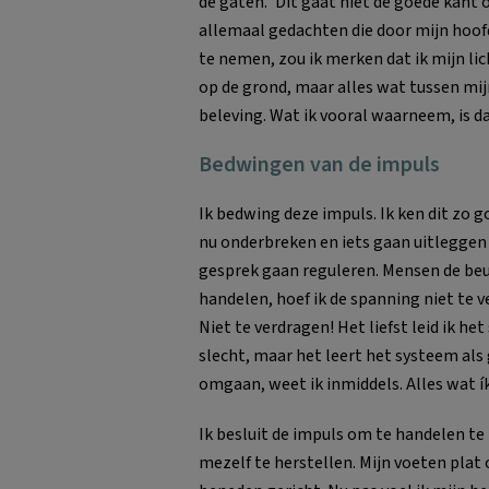
de gaten. ‘Dit gaat niet de goede kant o
allemaal gedachten die door mijn hoof
te nemen, zou ik merken dat ik mijn lic
op de grond, maar alles wat tussen mijn
beleving. Wat ik vooral waarneem, is da
Bedwingen van de impuls
Ik bedwing deze impuls. Ik ken dit zo g
nu onderbreken en iets gaan uitleggen o
gesprek gaan reguleren. Mensen de beur
handelen, hoef ik de spanning niet te 
Niet te verdragen! Het liefst leid ik het
slecht, maar het leert het systeem als
omgaan, weet ik inmiddels. Alles wat ík
Ik besluit de impuls om te handelen te
mezelf te herstellen. Mijn voeten plat o