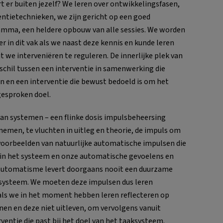
t er buiten jezelf? We leren over ontwikkelingsfasen,
entietechnieken, we zijn gericht op een goed
mma, een heldere opbouw van alle sessies. We worden
r in dit vak als we naast deze kennis en kunde leren
it we interveniëren te reguleren. De innerlijke plek van
rschil tussen een interventie in samenwerking die
n en een interventie die bewust bedoeld is om het
gesproken doel.
 van systemen – een flinke dosis impulsbeheersing
 nemen, te vluchten in uitleg en theorie, de impuls om
voorbeelden van natuurlijke automatische impulsen die
in het systeem en onze automatische gevoelens en
e automatisme levert doorgaans nooit een duurzame
t systeem. We moeten deze impulsen dus leren
als we in het moment hebben leren reflecteren op
nen en deze niet uitleven, om vervolgens vanuit
rventie die past bij het doel van het taaksysteem.