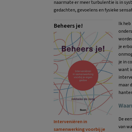
naarmate er meer turbulentie is in sy
gedachten, gevoelens en fysieke sensat
Ik heb
Beheers je!
onders
worden
je erb
onmoge
je in 
want in
interv
maar d
hantere
Waar
De eer
Interveniëren in
van wa
samenwerking voorbij je