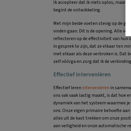
Ik accepteer dat ik niets oplos, maar d
begint de ontwikkeling.
Met mijn beide voeten stevig op de gro
vinden gaan. Dit is de opening. Alle vol
reflecteren op de effectiviteit van hun 
in gesprek te zijn, dat ze elkaar ten m
met elkaar als deze verbroken is. Dat be
zelf vóórga en zorg dat ik de verbind
Effectief interveniëren
Effectief leren
interveniëren
in samenwe
ons vak vaak lastig maakt, is dat hoe 
dynamiek van het systeem waarmee je 
ons. Onze eigen primaire behoefte aan
alles uit de kast trekken om onze posit
aan veiligheid en onze automatische r