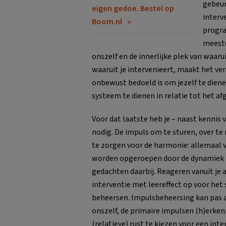
gebeur
eigen gedoe. Bestel op
interv
Boom.nl
progra
meeste
onszelf en de innerlijke plek van waaru
waaruit je intervenieert, maakt het ve
onbewust bedoeld is om jezelf te diene
systeem te dienen in relatie tot het af
Voor dat laatste heb je – naast kennis
nodig. De impuls om te sturen, over te
te zorgen voor de harmonie: allemaal 
worden opgeroepen door de dynamiek 
gedachten daarbij. Reageren vanuit j
interventie met leereffect op voor he
beheersen. Impulsbeheersing kan pas 
onszelf, de primaire impulsen (h)erken
(relatieve) rust te kiezen voor een inte