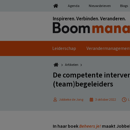
Spring
Door
Spring
Spring
Agenda
Nieuwsbrieven
Blogs
naar
naar
naar
naar
de
de
de
de
Inspireren. Verbinden. Veranderen.
hoofdnavigatie
hoofd
eerste
voettekst
inhoud
sidebar
Leiderschap
Verandermanagemen
Artikelen
De competente intervent
(team)begeleiders
Jobbeke de Jong
3 oktober 2022
L
In haar boek
Beheers je!
maakt Jobbeke