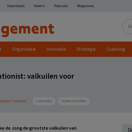
Downloads
Video’s
Podcasts
Magazines
Door
de
site
t
Organisatie
Innovatie
Strategie
Coaching
ionist: valkuilen voor
eestijd: 7 minuten
COACHING
TEAMCOACHING
 de Jong de grootste valkuilen van
D