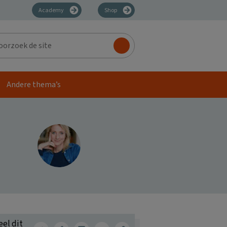
Academy
Shop
zoek
Andere thema’s
eel dit