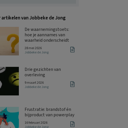
 artikelen van Jobbeke de Jong
De waarnemingstoets:
hoe je aannames van
waarheid onderscheidt
28 mei 2026
Jobbeke de Jong
Drie gezichten van
overleving
9 maart 2026
Jobbeke de Jong
Frustratie: brandstof én
bijproduct van powerplay
16 februari 2026
Jobbeke de Jong