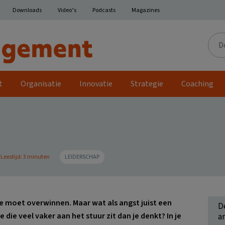
Downloads
Video’s
Podcasts
Magazines
Door
de
site
t
Organisatie
Innovatie
Strategie
Coaching
Leestijd: 3 minuten
LEIDERSCHAP
je moet overwinnen. Maar wat als angst juist een
D
je die veel vaker aan het stuur zit dan je denkt? In je
ar