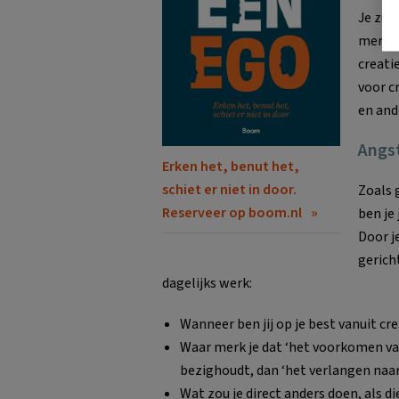
Je zul
merken
creati
voor c
en and
Angs
Erken het, benut het,
schiet er niet in door.
Zoals 
Reserveer op boom.nl
ben je 
Door j
gerich
dagelijks werk:
Wanneer ben jij op je best vanuit cre
Waar merk je dat ‘het voorkomen va
bezighoudt, dan ‘het verlangen naar
Wat zou je direct anders doen, als di