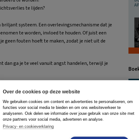
rdeerd te worden?
htsverlies te lijden?
n briljant systeem. Een overlevingsmechanisme dat je
 genomen te worden, invloed te houden. Of juist een
e geen fouten hoeft te maken, zodat je niet uit de
t dan ga je te veel vanuit angst handelen, terwijl je
Boek
 tussen angst en creatie
Over de cookies op deze website
ontwikkeling begint bij het herkennen van je drijfveer.
We gebruiken cookies om content en advertenties te personaliseren, om
jezelf daarom bij ingewikkelde keuzes af:
functies voor social media te bieden en om ons websiteverkeer te
analyseren. Ook delen we informatie over jouw gebruik van onze site met
onze partners voor social media, adverteren en analyse.
 dit om iets te voorkomen (angst)?
Privacy- en cookieverklaring
ik dit omdat ik iets wil creëren (creatie)?