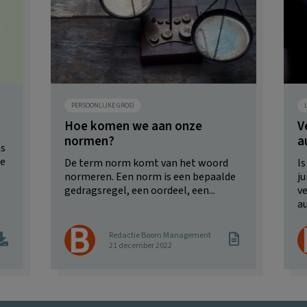
PERSOONLIJKE GROEI
Hoe komen we aan onze
V
normen?
a
ns
De
De term norm komt van het woord
Is
normeren. Een norm is een bepaalde
ju
gedragsregel, een oordeel, een...
ve
au
Redactie Boom Management
21 december 2022