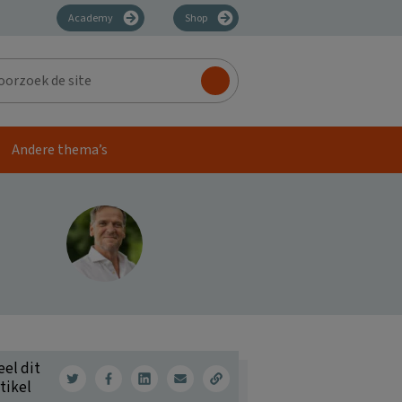
Academy
Shop
zoek
Andere thema’s
eel dit
tikel