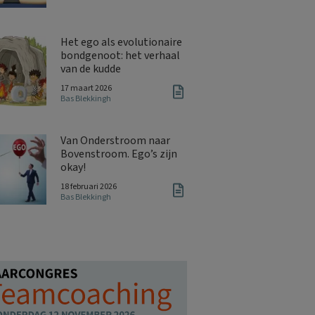
Het ego als evolutionaire
bondgenoot: het verhaal
van de kudde
17 maart 2026
Bas Blekkingh
Van Onderstroom naar
Bovenstroom. Ego’s zijn
okay!
18 februari 2026
Bas Blekkingh