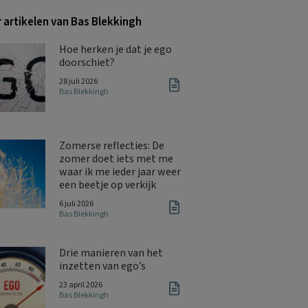
 artikelen van Bas Blekkingh
Hoe herken je dat je ego
doorschiet?
28 juli 2026
Bas Blekkingh
Zomerse reflecties: De
zomer doet iets met me
waar ik me ieder jaar weer
een beetje op verkijk
6 juli 2026
Bas Blekkingh
Drie manieren van het
inzetten van ego’s
23 april 2026
Bas Blekkingh