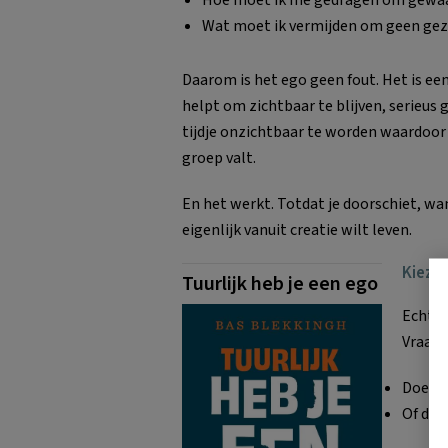
Hoe moet ik me gedragen om gewaa
Wat moet ik vermijden om geen gezic
Daarom is het ego geen fout. Het is ee
helpt om zichtbaar te blijven, serieus
tijdje onzichtbaar te worden waardoor j
groep valt.
En het werkt. Totdat je doorschiet, wan
eigenlijk vanuit creatie wilt leven.
Kiezen
Tuurlijk heb je een ego
Echte 
Vraag 
Doe ik
Of doe 