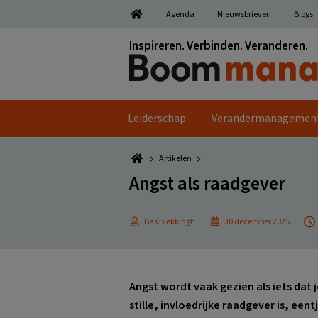
Spring
Door
Spring
Spring
Agenda
Nieuwsbrieven
Blogs
naar
naar
naar
naar
de
de
de
de
Inspireren. Verbinden. Veranderen.
hoofdnavigatie
hoofd
eerste
voettekst
inhoud
sidebar
Leiderschap
Verandermanagemen
Artikelen
Angst als raadgever
Bas Blekkingh
30 december 2025
Angst wordt vaak gezien als iets dat 
stille, invloedrijke raadgever is, eent