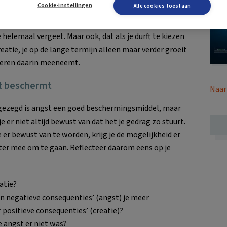
Cookie-instellingen
Alle cookies toestaan
t merken dat beide drijfveren aanwezig zijn. En je zult
 dat je onbewust erg veel uit angst doet en soms de
e helemaal vergeet. Maar ook, dat als je durft te kiezen
reatie, je op de lange termijn alleen maar verder groeit
eren daarin meeneemt.
t beschermt
Naar
gezegd is angst een goed beschermingsmiddel, maar
je er niet altijd bewust van dat het je gedrag zo stuurt.
e er bewust van te worden, krijg je de mogelijkheid er
ter mee om te gaan. Reflecteer daarom eens op je
atie?
n negatieve consequenties’ (angst) je meer
 positieve consequenties’ (creatie)?
e angst er niet was?