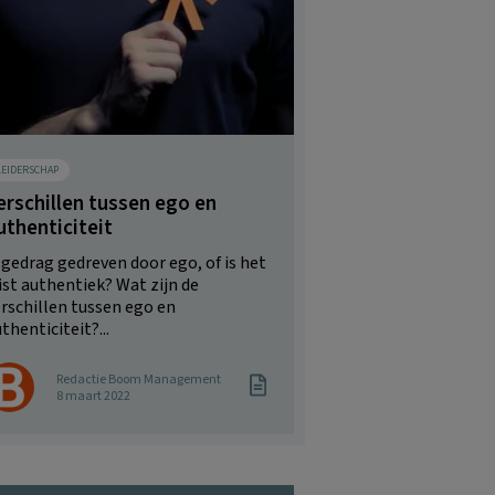
LEIDERSCHAP
erschillen tussen ego en
uthenticiteit
 gedrag gedreven door ego, of is het
ist authentiek? Wat zijn de
rschillen tussen ego en
thenticiteit?...
Redactie Boom Management
8 maart 2022