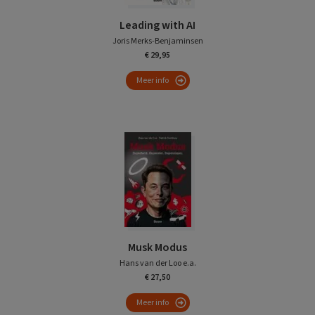
Leading with AI
Joris Merks-Benjaminsen
€ 29,95
Meer info
Musk Modus
Hans van der Loo e.a.
€ 27,50
Meer info