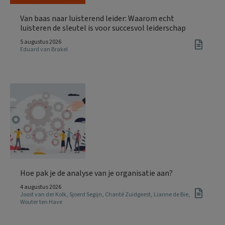
Van baas naar luisterend leider: Waarom echt
luisteren de sleutel is voor succesvol leiderschap
5 augustus 2026
Eduard van Brakel
Hoe pak je de analyse van je organisatie aan?
4 augustus 2026
Joost van der Kolk
,
Sjoerd Segijn
,
Chanté Zuidgeest
,
Lianne de Bie
,
Wouter ten Have