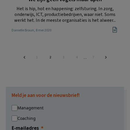
Het is hip, hot en happening: zelfsturing. In zorg,
onderwijs, ICT, productiebedrijven, waar niet. Soms
werkt het. In de meeste organisaties is het alweer...
Danielle Braun
, 8 mei 2020
Pagina
Pagina
Pagina
Pagina
Pagina
1
2
3
4
7
Interim
…
pagina's
zijn
weggelaten
Meld je aan voor de nieuwsbrief!
Management
Coaching
E-mailadres