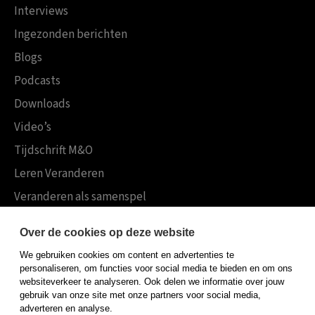
Interviews
Ingezonden berichten
Blogs
Podcasts
Downloads
Video’s
Tijdschrift M&O
Leren Veranderen
Veranderen als samenspel
Boekensites
Over de cookies op deze website
Koninklijke Boom uitgevers
We gebruiken cookies om content en advertenties te
Boom Psychologie
personaliseren, om functies voor social media te bieden en om ons
websiteverkeer te analyseren. Ook delen we informatie over jouw
Boom Hoger Onderwijs
gebruik van onze site met onze partners voor social media,
adverteren en analyse.