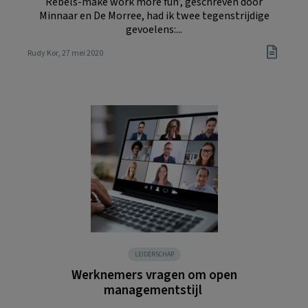
Rebels-make work more fun’, geschreven door
Minnaar en De Morree, had ik twee tegenstrijdige
gevoelens:...
Rudy Kor
, 27 mei 2020
LEIDERSCHAP
Werknemers vragen om open
managementstijl