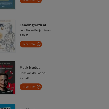
Leading with AI
Joris Merks-Benjaminsen
€ 29,95
Meer info
Musk Modus
Hans van der Loo e.a.
€ 27,50
Meer info