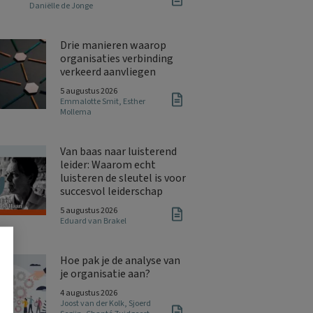
Daniëlle de Jonge
Drie manieren waarop
organisaties verbinding
verkeerd aanvliegen
5 augustus 2026
Emmalotte Smit
,
Esther
Mollema
Van baas naar luisterend
leider: Waarom echt
luisteren de sleutel is voor
succesvol leiderschap
5 augustus 2026
Eduard van Brakel
Hoe pak je de analyse van
je organisatie aan?
4 augustus 2026
Joost van der Kolk
,
Sjoerd