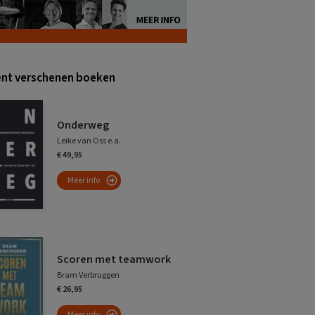
nt verschenen boeken
Onderweg
Leike van Oss e.a.
€ 49,95
Meer info
Scoren met teamwork
Bram Verbruggen
€ 26,95
Meer info