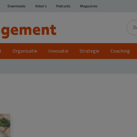
Downloads
Video’s
Podcasts
Magazines
Door
de
site
t
Organisatie
Innovatie
Strategie
Coaching