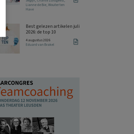
Segijn
,
Chanté Zuidgeest
,
Lianne de Bie
,
Wouter ten
Have
Best gelezen artikelen juli
2026: de top 10
4 augustus 2026
Eduard van Brakel