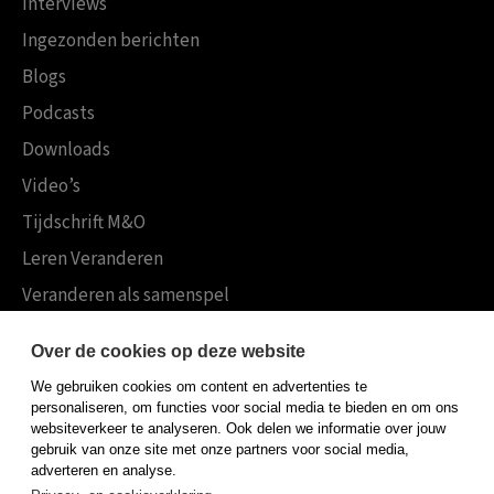
Interviews
Ingezonden berichten
Blogs
Podcasts
Downloads
Video’s
Tijdschrift M&O
Leren Veranderen
Veranderen als samenspel
Boekensites
Over de cookies op deze website
Koninklijke Boom uitgevers
We gebruiken cookies om content en advertenties te
Boom Psychologie
personaliseren, om functies voor social media te bieden en om ons
websiteverkeer te analyseren. Ook delen we informatie over jouw
Boom Hoger Onderwijs
gebruik van onze site met onze partners voor social media,
adverteren en analyse.