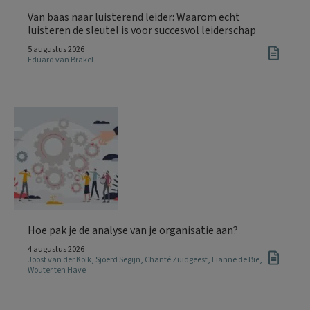
Van baas naar luisterend leider: Waarom echt
luisteren de sleutel is voor succesvol leiderschap
5 augustus 2026
Eduard van Brakel
Hoe pak je de analyse van je organisatie aan?
4 augustus 2026
Joost van der Kolk
,
Sjoerd Segijn
,
Chanté Zuidgeest
,
Lianne de Bie
,
Wouter ten Have