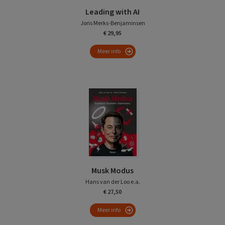
Leading with AI
Joris Merks-Benjaminsen
€ 29,95
Meer info
Musk Modus
Hans van der Loo e.a.
€ 27,50
Meer info