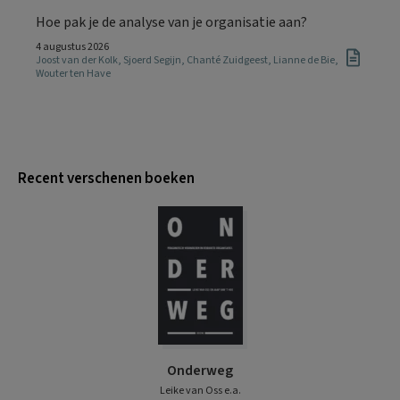
Hoe pak je de analyse van je organisatie aan?
4 augustus 2026
Joost van der Kolk
,
Sjoerd Segijn
,
Chanté Zuidgeest
,
Lianne de Bie
,
Wouter ten Have
Recent verschenen boeken
Onderweg
Leike van Oss e.a.