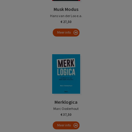
Musk Modus
Hans van der Loo e.a.
€ 27,50
Meer info
Merklogica
Marc Oosterhout
€ 37,50
Meer info