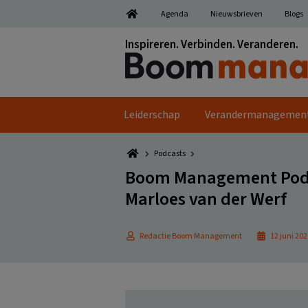
Spring
Door
Spring
Spring
Agenda
Nieuwsbrieven
Blogs
naar
naar
naar
naar
de
de
de
de
Inspireren. Verbinden. Veranderen.
hoofdnavigatie
hoofd
eerste
voettekst
inhoud
sidebar
Leiderschap
Verandermanagemen
Podcasts
Boom Management Podc
Marloes van der Werf
Redactie Boom Management
12 juni 202