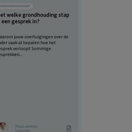
VERANDERMANAGEMENT
et welke grondhouding stap
ij een gesprek in?
aarom jouw overtuigingen over de
nder vaak al bepalen hoe het
esprek verloopt Sommige
sprekken...
Thijs Leenman
1 juli 2026