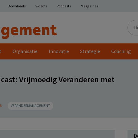
Downloads
Video’s
Podcasts
Magazines
Door
de
site
t
Organisatie
Innovatie
Strategie
Coaching
ast: Vrijmoedig Veranderen met
6
VERANDERMANAGEMENT
D