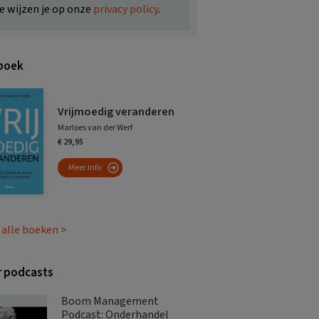
e wijzen je op onze
privacy policy
.
boek
Vrijmoedig veranderen
Marloes van der Werf
€ 29,95
Meer info
 alle boeken >
 podcasts
Boom Management
Podcast: Onderhandel