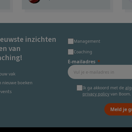
ieuwste inzichten
Management
en van
Coaching
ching!
E-mailadres
jouw vak
en nieuwe boeken
Ik ga akkoord met de
al
events
privacy policy
van Boom.
Meld je g