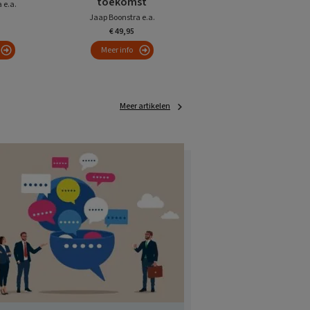
toekomst
 e.a.
Jaap Boonstra e.a.
€ 49,95
Meer info
Meer artikelen