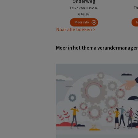
Onderweg
Th
Leike van Oss e.a.
€ 49,95
Meer info
M
Naar alle boeken >
Meer in het thema verandermanage