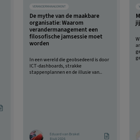
VERANDERMANAGEMENT
De mythe van de maakbare
M
organisatie: Waarom
j
verandermanagement een
filosofische jamsessie moet
W
worden
a
g
ge
In een wereld die geobsedeerd is door
ICT-dashboards, strakke
stappenplannen en de illusie van...
Eduard van Brakel
8 juli 2026