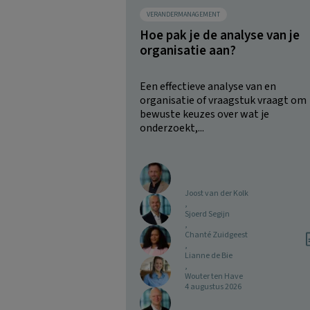
VERANDERMANAGEMENT
Hoe pak je de analyse van je
organisatie aan?
Een effectieve analyse van en
organisatie of vraagstuk vraagt om
bewuste keuzes over wat je
onderzoekt,...
Joost van der Kolk
,
Sjoerd Segijn
,
Chanté Zuidgeest
,
Lianne de Bie
,
Wouter ten Have
4 augustus 2026