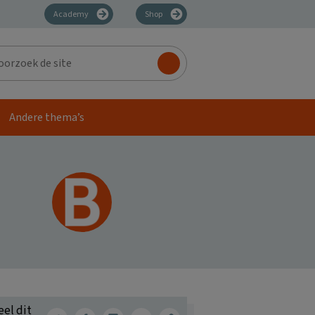
Academy
Shop
zoek
Andere thema’s
eel dit