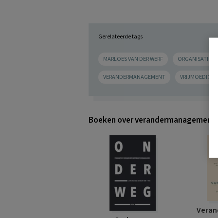
Gerelateerde tags
MARLOES VAN DER WERF
ORGANISATIEV
VERANDERMANAGEMENT
VRIJMOEDIG
Boeken over verandermanagement
Veran