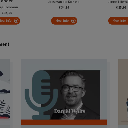
ander
Joost van der Kolk e.a.
Jonne Tillema
ijs Leenman
€ 34,95
€ 25,95
€ 34,50
eer info
Meer info
Meer info
ment