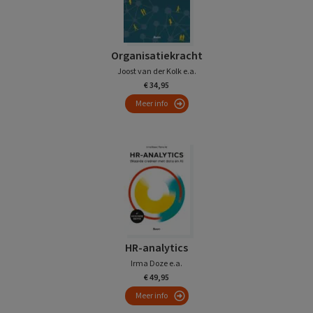
Organisatiekracht
Joost van der Kolk e.a.
€ 34,95
Meer info
HR-analytics
Irma Doze e.a.
€ 49,95
Meer info