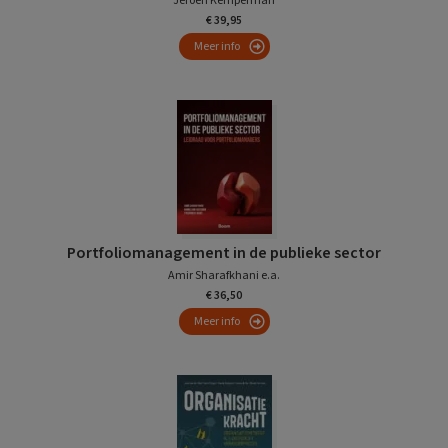
Jeroen Kemperman
€ 39,95
Meer info
Portfoliomanagement in de publieke sector
Amir Sharafkhani e.a.
€ 36,50
Meer info