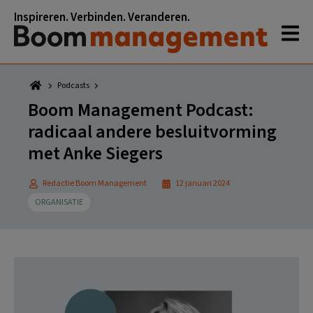
Spring
Door
Spring
Spring
Inspireren. Verbinden. Veranderen.
naar
naar
naar
naar
de
de
de
de
hoofdnavigatie
hoofd
eerste
voettekst
inhoud
sidebar
Podcasts
Boom Management Podcast:
radicaal andere besluitvorming
met Anke Siegers
Redactie Boom Management
12 januari 2024
ORGANISATIE