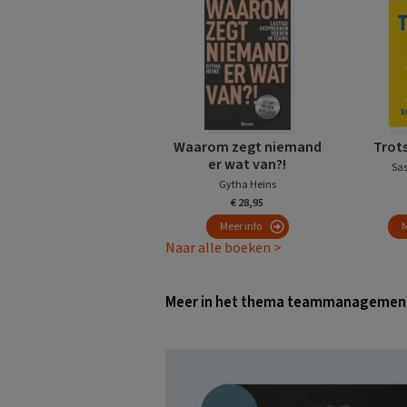
Waarom zegt niemand
Trots
er wat van?!
Sas
Gytha Heins
€ 28,95
Meer info
M
Naar alle boeken >
Meer in het thema teammanagemen