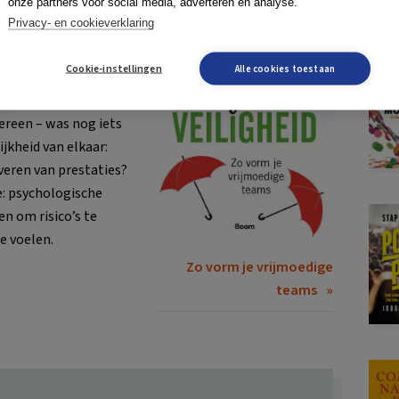
onze partners voor social media, adverteren en analyse.
eloven wij diep van
Privacy- en cookieverklaring
tekenis van het werk –
telt – kwam daarna.
Cookie-instellingen
Alle cookies toestaan
, doelen en
ereen – was nog iets
jkheid van elkaar:
veren van prestaties?
je: psychologische
n om risico’s te
e voelen.
Zo vorm je vrijmoedige
teams