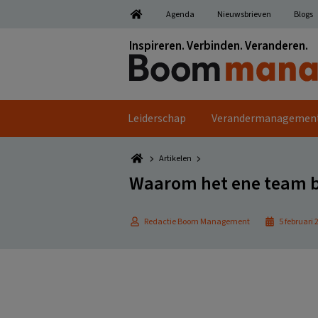
Spring
Door
Spring
Spring
Agenda
Nieuwsbrieven
Blogs
naar
naar
naar
naar
de
de
de
de
Inspireren. Verbinden. Veranderen.
hoofdnavigatie
hoofd
eerste
voettekst
inhoud
sidebar
Leiderschap
Verandermanagemen
Artikelen
Waarom het ene team be
Redactie Boom Management
5 februari 