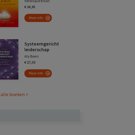
Veronique Kilian
€ 24,95
Meer info
Systeemgericht
leiderschap
Aty Boers
€ 27,50
Meer info
 alle boeken >