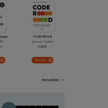
Code Rood
naar
en
Eric van ’t Zelfde
rs
€ 28,95
Meer info
Meer artikelen