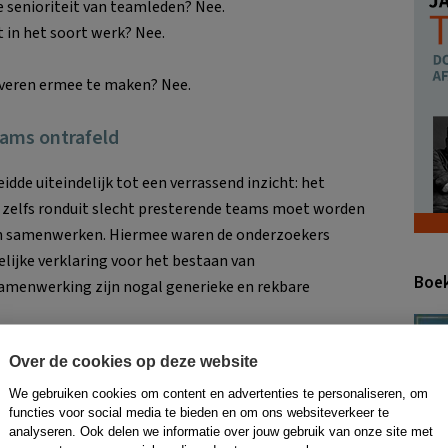
de senioriteit van teamleden? Nee.
 in het soort werk? Nee.
veren ermee te maken? Nee.
ams ontrafeld
dde uiteindelijk tot een verrassend inzicht: het
f zelfs ronduit slecht presterende teams moet worden
an samenwerken. Hiermee waren de onderzoekers
lijke verklaring voor het bestaan van
Boe
samenwerking zijn nogal generieke en rekbare
 sluitende verklaring.
Over de cookies op deze website
Psychologische
veilighied
honderd onderzochte
We gebruiken cookies om content en advertenties te personaliseren, om
chikt naar de mate van
functies voor social media te bieden en om ons websiteverkeer te
analyseren. Ook delen we informatie over jouw gebruik van onze site met
van het werk bleek van