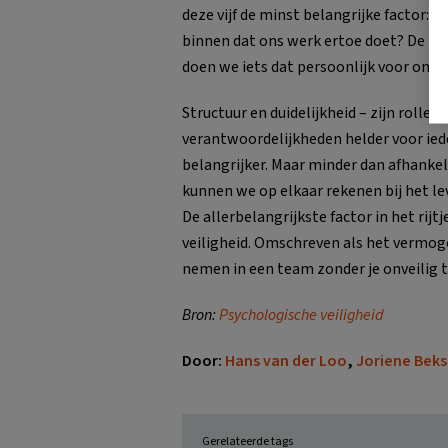
deze vijf de minst belangrijke factor: g
binnen dat ons werk ertoe doet? De be
doen we iets dat persoonlijk voor ons 
Structuur en duidelijkheid – zijn rollen
verantwoordelijkheden helder voor ied
belangrijker. Maar minder dan afhankeli
kunnen we op elkaar rekenen bij het le
De allerbelangrijkste factor in het rijt
veiligheid. Omschreven als het vermoge
nemen in een team zonder je onveilig t
Bron:
Psychologische veiligheid
Door:
Hans van der Loo
,
Joriene Beks
Gerelateerde tags