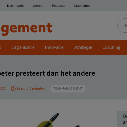
Downloads
Video’s
Podcasts
Magazines
Door
de
site
t
Organisatie
Innovatie
Strategie
Coaching
ter presteert dan het andere
2025
Leestijd: 3 minuten
TEAMMANAGEMENT
D
ar