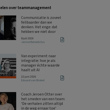
kelen over teammanagement
Communicatie is zoveel
feilbaarder dan we
denken. Het enge: dat
hebben we niet door
8 juli 2026
Jannie Benedictus
Van experiment naar
integratie: hoe je als
manager échte waarde
haalt uit AI
22 juni 2026
Eduard van Brakel
Coach Jeroen Otter over
het smeden van een team:
‘De verhalen zitten altijd
in de weg ernaar toe’