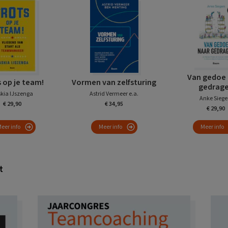
Van gedoe 
 op je team!
Vormen van zelfsturing
gedrag
kia IJszenga
Astrid Vermeer e.a.
Anke Siege
€ 29,90
€ 34,95
€ 29,90
eer info
Meer info
Meer info
t