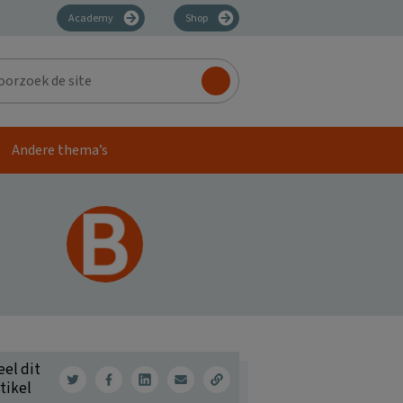
Academy
Shop
zoek
Andere thema’s
eel dit
tikel