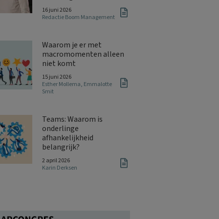
16 juni 2026
Redactie Boom Management
Waarom je er met
macromomenten alleen
niet komt
15 juni 2026
Esther Mollema
,
Emmalotte
Smit
Teams: Waarom is
onderlinge
afhankelijkheid
belangrijk?
2 april 2026
Karin Derksen