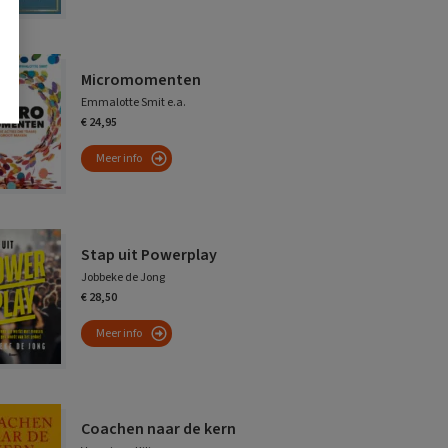
Micromomenten
Emmalotte Smit e.a.
€ 24,95
Meer info
Stap uit Powerplay
Jobbeke de Jong
€ 28,50
Meer info
Coachen naar de kern