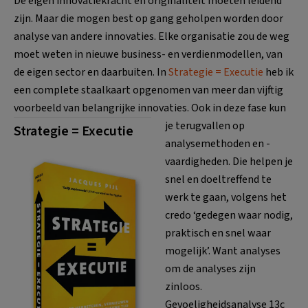
De eigen innovatiekracht en originaliteit moeten leidend
zijn. Maar die mogen best op gang geholpen worden door
analyse van andere innovaties. Elke organisatie zou de weg
moet weten in nieuwe business- en verdienmodellen, van
de eigen sector en daarbuiten. In
Strategie = Executie
heb ik
een complete staalkaart opgenomen van meer dan vijftig
voorbeeld van belangrijke innovaties.
Ook in deze fase kun
je terugvallen op
Strategie = Executie
analysemethoden en -
vaardigheden. Die helpen je
snel en doeltreffend te
werk te gaan, volgens het
credo ‘gedegen waar nodig,
praktisch en snel waar
mogelijk’. Want analyses
om de analyses zijn
zinloos.
Gevoeligheidsanalyse 13c