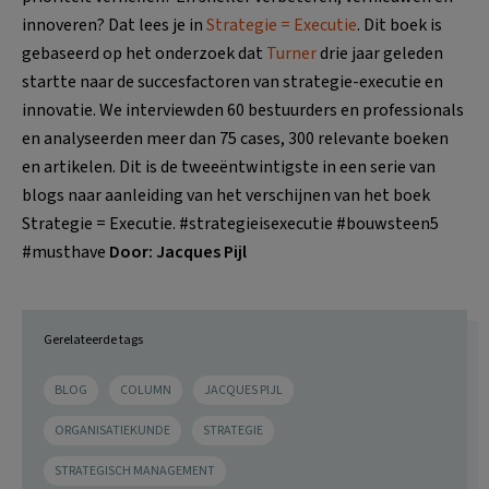
innoveren? Dat lees je in
Strategie = Executie
. Dit boek is
gebaseerd op het onderzoek dat
Turner
drie jaar geleden
startte naar de succesfactoren van strategie-executie en
innovatie. We interviewden 60 bestuurders en professionals
en analyseerden meer dan 75 cases, 300 relevante boeken
en artikelen. Dit is de tweeëntwintigste in een serie van
blogs naar aanleiding van het verschijnen van het boek
Strategie = Executie. #strategieisexecutie #bouwsteen5
#musthave
Door: Jacques Pijl
Gerelateerde tags
BLOG
COLUMN
JACQUES PIJL
ORGANISATIEKUNDE
STRATEGIE
STRATEGISCH MANAGEMENT