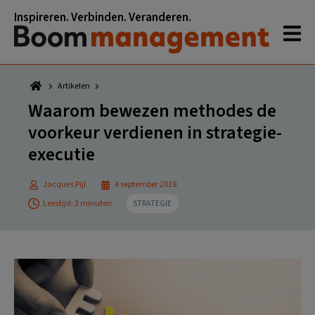
Spring
Door
Spring
Spring
Inspireren. Verbinden. Veranderen.
naar
naar
naar
naar
de
de
de
de
hoofdnavigatie
hoofd
eerste
voettekst
inhoud
sidebar
Artikelen
Waarom bewezen methodes de
voorkeur verdienen in strategie-
executie
Jacques Pijl
4 september 2019
Leestijd: 3 minuten
STRATEGIE