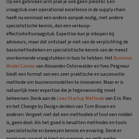
Op een gebroken arm plak je ook geen pleister. Een
vraagstuk over operational excellence in de supply chain
heeft nu eenmaal een andere aanpak nodig, met andere
specialistische kennis, dan een verkoop-
effectiviteitsvraagstuk. Expertise kun je inkopen bij
adviseurs, maar dat ontslaat je niet van de verplichting de
basismethodieken en specialistische kennis van de meest
voorkomende vraagstukken in huis te hebben. Het
Business
Model Canvas
van Alexander Osterwalder en Yves Peigneur
biedt een format van een zeer praktische en succesvolle
methode om businessmodellen te innoveren. Maar er is
natuurlijk meer expertise die je tegenwoordig moet
beheersen. Denk aan de
Lean Startup Methode
van Eric Ries
en het Change by Design denken van Tom Brown en
anderen. Vergeet niet dat een methodiek of tool een middel
is, geen doel. Als het goed is bevatten methodes en tools
specialistische en bewezen kennis en ervaring. Denk er
goed over na wat je kiest en waarom, en zelfs welke