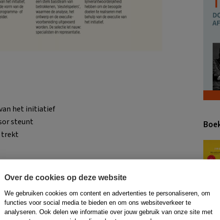
n het initiatief
sor steunt
Boek
 trekt
Over de cookies op deze website
s dus degene die zich volledig richt op het binnenhalen
We gebruiken cookies om content en advertenties te personaliseren, om
 is vaak het stiefkind, maar dat is onterecht: het draait
functies voor social media te bieden en om ons websiteverkeer te
n. De vijfde rol is dus eigenlijk de belangrijkste. De
analyseren. Ook delen we informatie over jouw gebruik van onze site met