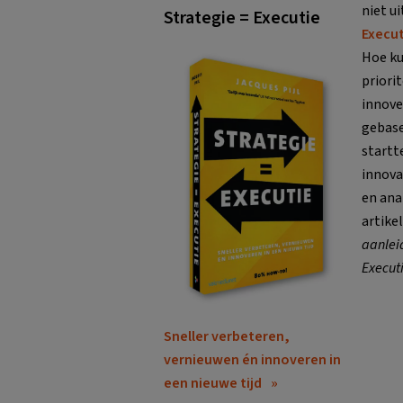
niet u
Strategie = Executie
Execut
Hoe ku
priori
innove
gebase
startt
innova
en ana
artike
aanleid
Executi
Sneller verbeteren,
vernieuwen én innoveren in
een nieuwe tijd