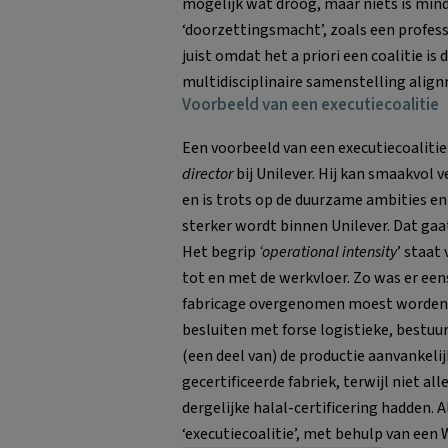
mogelijk wat droog, maar niets is mind
‘doorzettingsmacht’, zoals een profe
juist omdat het a priori een coalitie is 
multidisciplinaire samenstelling align
Voorbeeld van een executiecoalitie
Een voorbeeld van een executiecoalitie:
director
bij Unilever. Hij kan smaakvol v
en is trots op de duurzame ambities en
sterker wordt binnen Unilever. Dat ga
Het begrip
‘operational intensity
’ staat
tot en met de werkvloer. Zo was er een
fabricage overgenomen moest worden do
besluiten met forse logistieke, bestuur
(een deel van) de productie aanvankelij
gecertificeerde fabriek, terwijl niet a
dergelijke halal-certificering hadden.
‘executiecoalitie’, met behulp van e