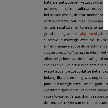
batenverantwoordelijke zal vaak, maar 
ontwerp- en uitrolstadia van executie.
betrokken was bij de startanalyse van 
verkoopeffectiviteit, maar die de nie
om zijn resultaten en targets te halen. 
groot belang voor de ‘
alignment
’, de 
succesvolle strategie-executie. De kra
run en change en door de verschillende
slagen zorgt, ‘
Agile avant la lettre
’. Het
afhankelijk bent van de toevallige str
spelers en hun alertheid en bereidheid
executiecoalitie zorgt dat ze het er da
belangrijke afstemming was nog nooit zo
punt in strategie-executie: het gaat o
executie organiseert. Dit is de verand
voor
change leadership
door de sponsor
de executietrekker samen met de exec