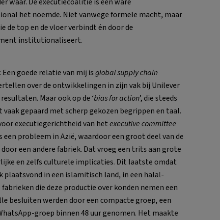
er waar. De executiecoalitie is een ware
ssional het noemde. Niet vanwege formele macht, maar
die de top en de vloer verbindt én door de
ment institutionaliseert.
 Een goede relatie van mij is
global supply chain
ertellen over de ontwikkelingen in zijn vak bij Unilever
 resultaten. Maar ook op de ‘
bias for action
’, die steeds
at vaak gepaard met scherp gekozen begrippen en taal.
 voor executiegerichtheid van het
executive committee
s een probleem in Azië, waardoor een groot deel van de
or een andere fabriek. Dat vroeg een trits aan grote
lijke en zelfs culturele implicaties. Dit laatste omdat
k plaatsvond in een islamitisch land, in een halal-
lle fabrieken die deze productie over konden nemen een
 Alle besluiten werden door een compacte groep, een
en WhatsApp-groep binnen 48 uur genomen. Het maakte