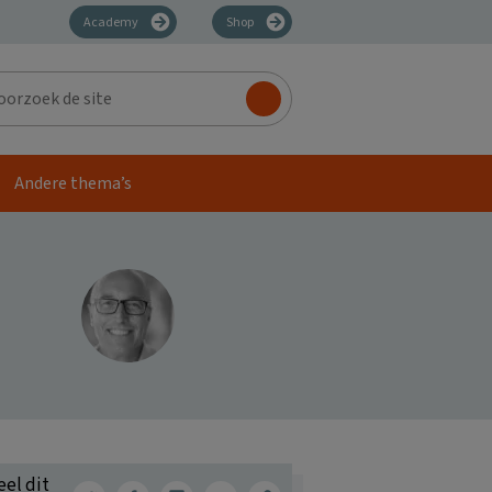
Academy
Shop
zoek
Andere thema’s
eel dit