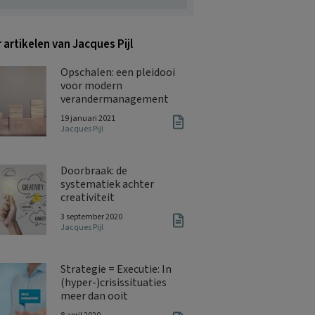
 artikelen van Jacques Pijl
Opschalen: een pleidooi
voor modern
verandermanagement
19 januari 2021
Jacques Pijl
Doorbraak: de
systematiek achter
creativiteit
3 september 2020
Jacques Pijl
Strategie = Executie: In
(hyper-)crisissituaties
meer dan ooit