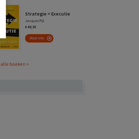
Strategie = Executie
Jacques Pijl
€ 49,95
Meer info
 alle boeken >