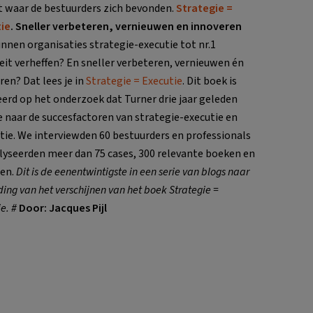
it waar de bestuurders zich bevonden.
Strategie =
ie
. Sneller verbeteren, vernieuwen en innoveren
nnen organisaties strategie-executie tot nr.1
teit verheffen? En sneller verbeteren, vernieuwen én
ren? Dat lees je in
Strategie = Executie
. Dit boek is
erd op het onderzoek dat Turner drie jaar geleden
e naar de succesfactoren van strategie-executie en
tie. We interviewden 60 bestuurders en professionals
lyseerden meer dan 75 cases, 300 relevante boeken en
len.
Dit is de eenentwintigste in een serie van blogs naar
ing van het verschijnen van het boek Strategie =
e. #
Door: Jacques Pijl