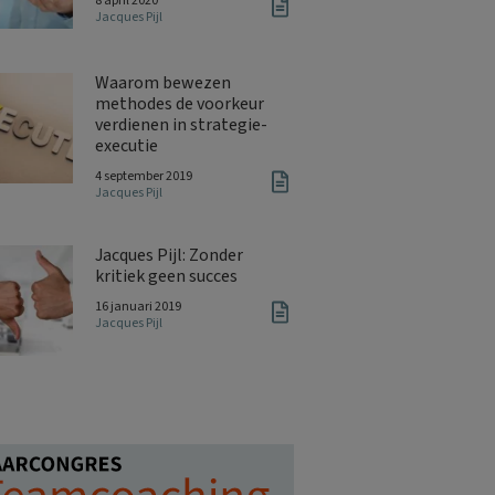
8 april 2020
Jacques Pijl
Waarom bewezen
methodes de voorkeur
verdienen in strategie-
executie
4 september 2019
Jacques Pijl
Jacques Pijl: Zonder
kritiek geen succes
16 januari 2019
Jacques Pijl