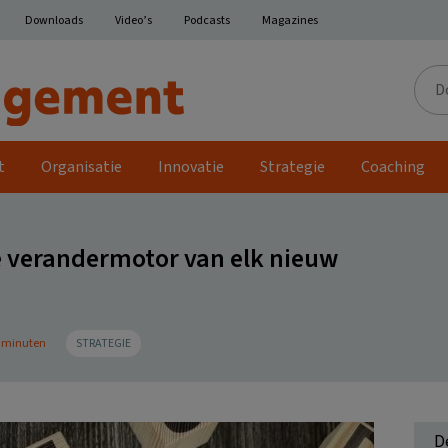
Downloads
Video’s
Podcasts
Magazines
Door
de
site
t
Organisatie
Innovatie
Strategie
Coaching
de verandermotor van elk nieuw
5 minuten
STRATEGIE
D