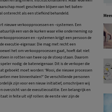
rbinden én alignment institutionaliseren. Maar iedereen
enaarschap moet gescheiden blijven van het baten-
al onterecht als een stiefkind behandeld.
Meer
ceert nieuwe verkoopprocessen en –systemen. Een
s natuurlijk een van de kurken waar elke onderneming op
we verkoopprocessen en –systemen krijgt een persoon de
 de executie-eigenaar. Die mag met recht een
oewel het om verkoopprocessen gaat, hoeft dat niet
eteen in rotten van twee op de stoep staan. Daarom
peler nodig: de bateneigenaar. Dit is de verkoper die
ltaat geboekt moet worden: ‘Mooi, die nieuwe processen
lanten mee binnenhalen?’ De verschillende personen
rdelijk zijn voor een nieuw initiatief, omschrijven wij
een overzicht van de executiecoalitie. Een belangrijk en
t in feite uit vijf rollen: de eerste vier zijn de