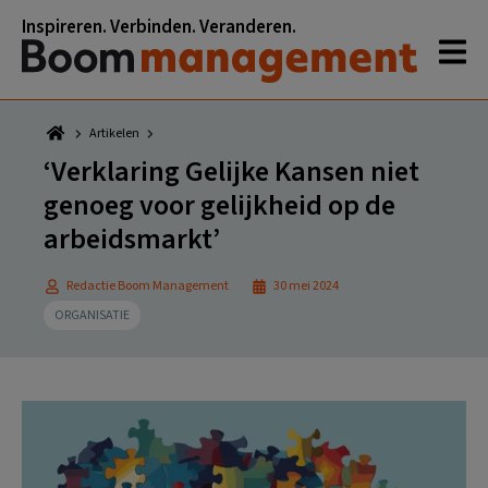
Spring
Door
Spring
Spring
Inspireren. Verbinden. Veranderen.
naar
naar
naar
naar
de
de
de
de
hoofdnavigatie
hoofd
eerste
voettekst
inhoud
sidebar
Artikelen
‘Verklaring Gelijke Kansen niet
genoeg voor gelijkheid op de
arbeidsmarkt’
Redactie Boom Management
30 mei 2024
ORGANISATIE