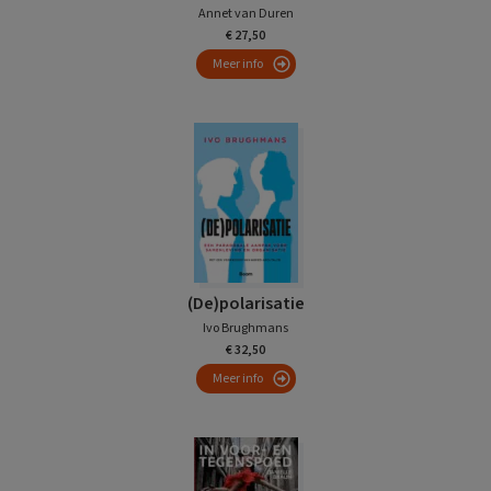
Annet van Duren
€ 27,50
Meer info
(De)polarisatie
Ivo Brughmans
€ 32,50
Meer info