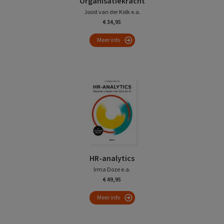
Organisatiekracht
Joost van der Kolk e.a.
€ 34,95
Meer info
HR-analytics
Irma Doze e.a.
€ 49,95
Meer info