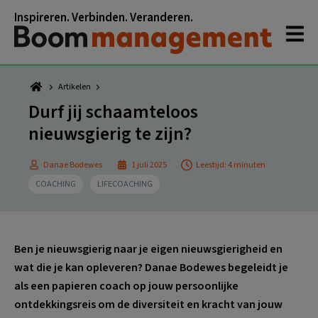
Spring
Door
Spring
Spring
Inspireren. Verbinden. Veranderen.
naar
naar
naar
naar
de
de
de
de
hoofdnavigatie
hoofd
eerste
voettekst
inhoud
sidebar
Artikelen
Durf jij schaamteloos
nieuwsgierig te zijn?
Danae Bodewes
1 juli 2025
Leestijd: 4 minuten
COACHING
LIFECOACHING
Ben je nieuwsgierig naar je eigen nieuwsgierigheid en
wat die je kan opleveren? Danae Bodewes begeleidt je
als een papieren coach op jouw persoonlijke
ontdekkingsreis om de diversiteit en kracht van jouw