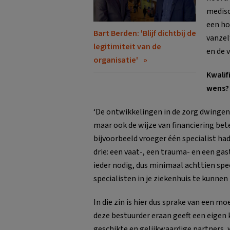
medisc
een ho
Bart Berden: 'Blijf dichtbij de
vanzel
legitimiteit van de
en de 
organisatie'
Kwalif
wens? 
‘De ontwikkelingen in de zorg dwingen 
maar ook de wijze van financiering b
bijvoorbeeld vroeger één specialist ha
drie: een vaat-, een trauma- en een gast
ieder nodig, dus minimaal achttien spe
specialisten in je ziekenhuis te kunnen
In die zin is hier dus sprake van een mo
deze bestuurder eraan geeft een eigen 
geschikte en gelijkwaardige partners, 