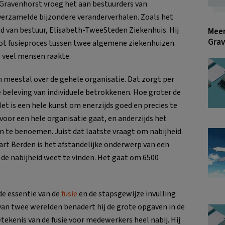
Gravenhorst vroeg het aan bestuurders van
 verzamelde bijzondere veranderverhalen. Zoals het
ad van bestuur, Elisabeth-TweeSteden Ziekenhuis. Hij
Meer
Grav
root fusieproces tussen twee algemene ziekenhuizen.
n veel mensen raakte.
 meestal over de gehele organisatie. Dat zorgt per
e beleving van individuele betrokkenen. Hoe groter de
 Het is een hele kunst om enerzijds goed en precies te
oor een hele organisatie gaat, en anderzijds het
n te benoemen. Juist dat laatste vraagt om nabijheid.
art Berden is het afstandelijke onderwerp van een
och de nabijheid weet te vinden. Het gaat om 6500
de essentie van de
fusie
en de stapsgewijze invulling
 van twee werelden benadert hij de grote opgaven in de
betekenis van de fusie voor medewerkers heel nabij. Hij