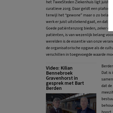
het TweeSteden Ziekenhuis ligt juist m
curatieve zorg. Daar geldt een plafond
terwijl het “gewone” maar o zo belangr
werk er juist uitstekend gaat, en dat g
Goede patiëntenzorg bieden, zeker oo
patiënten, is van wezenlijk belang vo
werelden is de essentie van onze verand
de organisatorische opgave als de cultur
verschillen in toegevoegde waarde moe
Berden
Video: Kilian
Bennebroek
Dat is
Gravenhorst in
samenv
gesprek met Bart
dat de
Berden
meezit
bestuu
behoude
hoort.