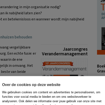
verandering in mijn organisatie nodig?
an ik nabijheid laten zien?
t en betekenisloos en wanneer wordt mijn nabijheid
kenhuizen behouden
omvang vergelijkbare
Jaarcongres
Verandermanagement
rg. Een echte fusie: er
 waarin de ene
 gelijk in omvang. Het
Boek
Grav
 beste van beide
Over de cookies op deze website
 aanvankelijk nogal
We gebruiken cookies om content en advertenties te personaliseren, om
heeft een historie van
functies voor social media te bieden en om ons websiteverkeer te
le. De kwaliteit van
analyseren. Ook delen we informatie over jouw gebruik van onze site met