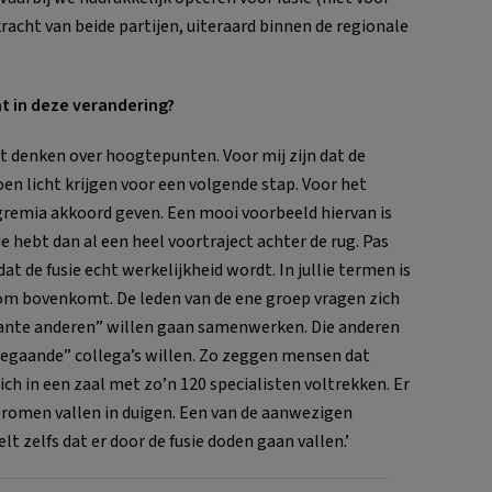
acht van beide partijen, uiteraard binnen de regionale
 in deze verandering?
het denken over hoogtepunten. Voor mij zijn dat de
 licht krijgen voor een volgende stap. Voor het
gremia akkoord geven. Een mooi voorbeeld hiervan is
 hebt dan al een heel voortraject achter de rug. Pas
dat de fusie echt werkelijkheid wordt. In jullie termen is
m bovenkomt. De leden van de ene groep vragen zich
ogante anderen” willen gaan samenwerken. Die anderen
meegaande” collega’s willen. Zo zeggen mensen dat
zich in een zaal met zo’n 120 specialisten voltrekken. Er
 Dromen vallen in duigen. Een van de aanwezigen
t zelfs dat er door de fusie doden gaan vallen.’