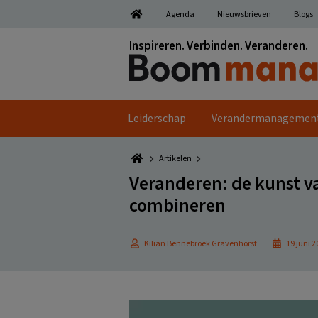
Spring
Door
Spring
Spring
Agenda
Nieuwsbrieven
Blogs
naar
naar
naar
naar
de
de
de
de
Inspireren. Verbinden. Veranderen.
hoofdnavigatie
hoofd
eerste
voettekst
inhoud
sidebar
Leiderschap
Verandermanagemen
Artikelen
Veranderen: de kunst v
combineren
Kilian Bennebroek Gravenhorst
19 juni 2