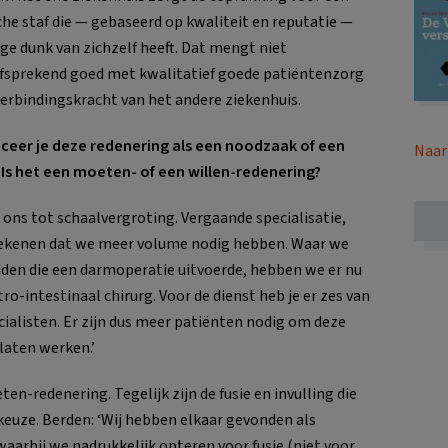
he staf die — gebaseerd op kwaliteit en reputatie —
ge dunk van zichzelf heeft. Dat mengt niet
fsprekend goed met kwalitatief goede patiëntenzorg
verbindingskracht van het andere ziekenhuis.
iceer je deze redenering als een noodzaak of een
Naar
Is het een moeten- of een willen-redenering?
ons tot schaalvergroting. Vergaande specialisatie,
etekenen dat we meer volume nodig hebben. Waar we
dden die een darmoperatie uitvoerde, hebben we er nu
ro-intestinaal chirurg. Voor de dienst heb je er zes van
cialisten. Er zijn dus meer patiënten nodig om deze
 laten werken.’
eten-redenering. Tegelijk zijn de fusie en invulling die
keuze. Berden: ‘Wij hebben elkaar gevonden als
waarbij we nadrukkelijk opteren voor fusie (niet voor