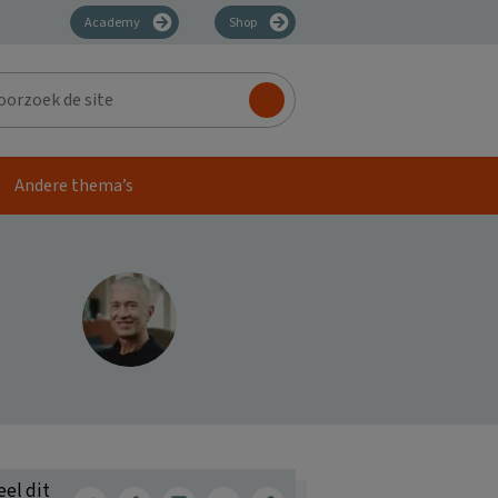
Academy
Shop
zoek
Andere thema’s
eel dit