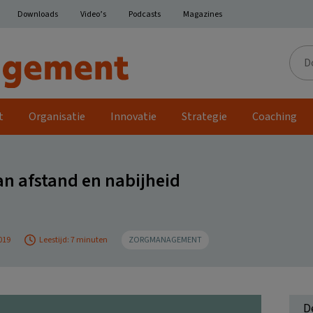
Downloads
Video’s
Podcasts
Magazines
Door
de
site
t
Organisatie
Innovatie
Strategie
Coaching
an afstand en nabijheid
019
Leestijd: 7 minuten
ZORGMANAGEMENT
D