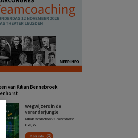
en van Kilian Bennebroek
enhorst
Wegwijzers in de
veranderjungle
Kilian Bennebroek Gravenhorst
€ 28,75
Meer info