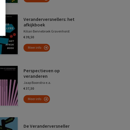
Veranderversnellers: het
afkijkboek
Kilian Bennebroek Gravenhorst
€ 39,50
Meer info
Perspectieven op
veranderen
Jaap Boonstra e.a.
€ 37,50
Meer info
De Veranderversneller