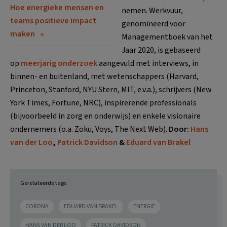
Hoe energieke mensen en
nemen. Werkvuur,
teams positieve impact
genomineerd voor
maken
Managementboek van het
Jaar 2020, is gebaseerd
op
meerjarig onderzoek
aangevuld met interviews, in
binnen- en buitenland, met wetenschappers (Harvard,
Princeton, Stanford, NYU Stern, MIT, e.v.a.), schrijvers (New
York Times, Fortune, NRC), inspirerende professionals
(bijvoorbeeld in zorg en onderwijs) en enkele visionaire
ondernemers (o.a. Zoku, Voys, The Next Web).
Door:
Hans
van der Loo
,
Patrick Davidson
&
Eduard van Brakel
Gerelateerde tags
CORONA
EDUARD VAN BRAKEL
ENERGIE
HANS VAN DER LOO
PATRICK DAVIDSON