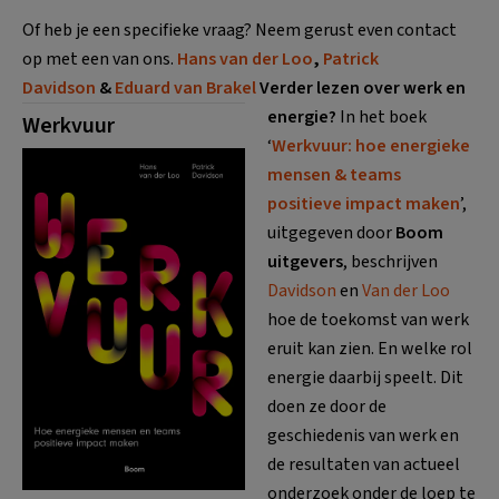
Of heb je een specifieke vraag? Neem gerust even contact
op met een van ons.
Hans van der Loo
,
Patrick
Davidson
&
Eduard van Brakel
Verder lezen over werk en
energie?
In het boek
Werkvuur
‘
Werkvuur: hoe energieke
mensen & teams
positieve impact maken
’,
uitgegeven door
Boom
uitgevers
, beschrijven
Davidson
en
Van der Loo
hoe de toekomst van werk
eruit kan zien. En welke rol
energie daarbij speelt. Dit
doen ze door de
geschiedenis van werk en
de resultaten van actueel
onderzoek onder de loep te