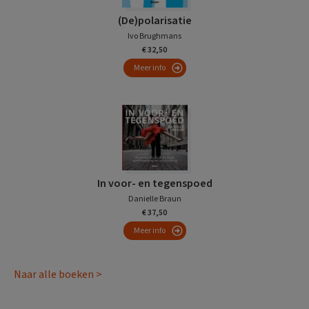
(De)polarisatie
Ivo Brughmans
€ 32,50
Meer info
In voor- en tegenspoed
Danielle Braun
€ 37,50
Meer info
Naar alle boeken >