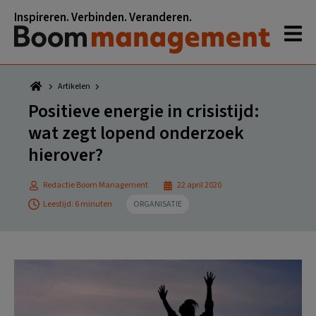
Spring
Door
Spring
Spring
Inspireren. Verbinden. Veranderen.
naar
naar
naar
naar
de
de
de
de
hoofdnavigatie
hoofd
eerste
voettekst
inhoud
sidebar
Artikelen
Positieve energie in crisistijd:
wat zegt lopend onderzoek
hierover?
Redactie Boom Management
22 april 2020
Leestijd: 6 minuten
ORGANISATIE