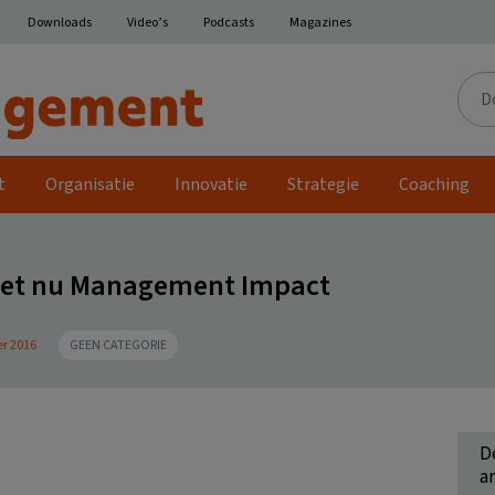
Downloads
Video’s
Podcasts
Magazines
Door
de
site
t
Organisatie
Innovatie
Strategie
Coaching
et nu Management Impact
r 2016
GEEN CATEGORIE
D
ar