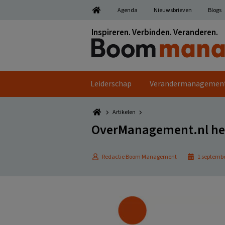
Spring
Door
Spring
Spring
Agenda
Nieuwsbrieven
Blogs
naar
naar
naar
naar
de
de
de
de
Inspireren. Verbinden. Veranderen.
hoofdnavigatie
hoofd
eerste
voettekst
inhoud
sidebar
Leiderschap
Verandermanagemen
Artikelen
OverManagement.nl he
Redactie Boom Management
1 septembe