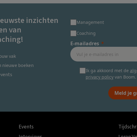
ieuwste inzichten
Management
en van
Coaching
ching!
E-mailadres
jouw vak
en nieuwe boeken
Ik ga akkoord met de
al
events
privacy policy
van Boom.
Meld je g
Events
Tijdschr
Interviews
Leren V