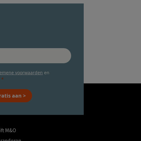
gemene voorwaarden
en
ratis aan >
ift M&O
eranderen