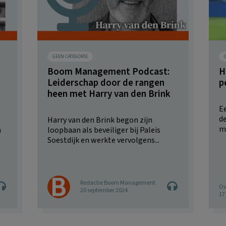
GEEN CATEGORIE
Boom Management Podcast:
H
Leiderschap door de rangen
p
heen met Harry van den Brink
Ee
d
Harry van den Brink begon zijn
me
m
loopbaan als beveiliger bij Paleis
Soestdijk en werkte vervolgens...
Redactie Boom Management
Ov
20 september 2024
17