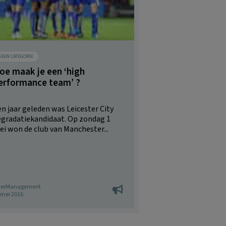
GEEN CATEGORIE
oe maak je een ‘high
erformance team’ ?
n jaar geleden was Leicester City
egradatiekandidaat. Op zondag 1
i won de club van Manchester...
erManagement
 mei 2016