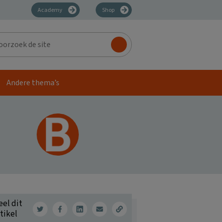
Academy
Shop
zoek
Andere thema’s
eel dit
tikel