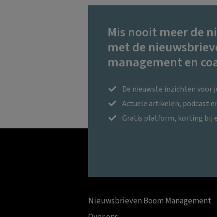
Mis nooit meer de n
met de nieuwsbriev
management en coa
De nieuwste inzichten voor 
Actuele artikelen, podcast 
Gratis platform, korting bij 
Nieuwsbrieven Boom Management
Over ons