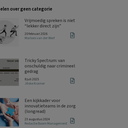
kelen over geen categorie
Vrijmoedig spreken is niet
“lekker direct zijn”
20 februari 2026
Marloes van der Werf
Tricky Spectrum: van
onschuldig naar crimineel
gedrag
8 juli 2025
Jitske Kramer
Een kijkkader voor
innovatieteams in de zorg
(longread)
23 augustus 2024
Redactie Boom Management