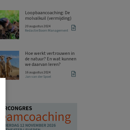
Loopbaancoaching: De
molvalkuil (vermijding)
20 augustus 2024
Redactie Boom Management
Hoe werkt vertrouwen in
de natuur? En wat kunnen
we daarvan leren?
16 augustus 2024
Jan van der Spoel