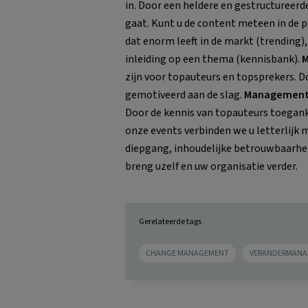
in. Door een heldere en gestructureerd
gaat. Kunt u de content meteen in de p
dat enorm leeft in de markt (trending),
inleiding op een thema (kennisbank).
M
zijn voor topauteurs en topsprekers. Do
gemotiveerd aan de slag.
Management 
Door de kennis van topauteurs toegank
onze events verbinden we u letterlijk 
diepgang, inhoudelijke betrouwbaarhei
breng uzelf en uw organisatie verder.
Gerelateerde tags
CHANGE MANAGEMENT
VERANDERMAN