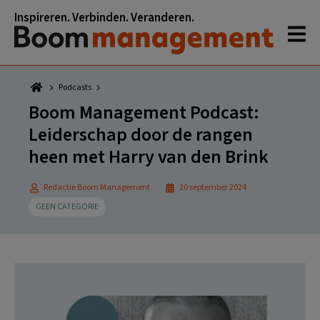
Spring
Door
Spring
Spring
Inspireren. Verbinden. Veranderen.
naar
naar
naar
naar
de
de
de
de
hoofdnavigatie
hoofd
eerste
voettekst
inhoud
sidebar
Podcasts
Boom Management Podcast:
Leiderschap door de rangen
heen met Harry van den Brink
Redactie Boom Management
20 september 2024
GEEN CATEGORIE