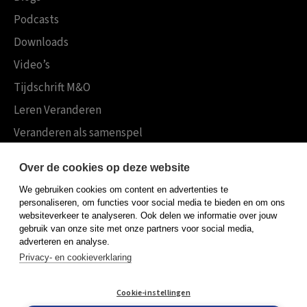
Podcasts
Downloads
Video’s
Tijdschrift M&O
Leren Veranderen
Veranderen als samenspel
Boekensites
Over de cookies op deze website
Koninklijke Boom uitgevers
We gebruiken cookies om content en advertenties te
Boom Psychologie
personaliseren, om functies voor social media te bieden en om ons
websiteverkeer te analyseren. Ook delen we informatie over jouw
Boom Hoger Onderwijs
gebruik van onze site met onze partners voor social media,
adverteren en analyse.
Privacy- en cookieverklaring
Algemene voorwaarden
Cookie-instellingen
Privacy policy