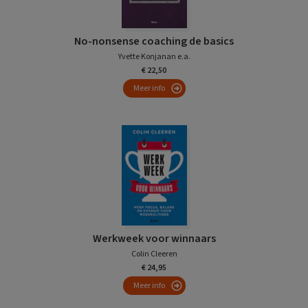
No-nonsense coaching de basics
Yvette Konjanan e.a.
€ 22,50
Meer info
Werkweek voor winnaars
Colin Cleeren
€ 24,95
Meer info