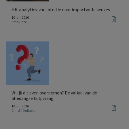
HR-analytics: van intuïtie naar impactvolle keuzes
10 juni 2026
Irma Doze
Wil jij dit even overnemen? De valkuil van de
alledaagse hulpvraag
10 juni 2026
Christ’l Dullaert