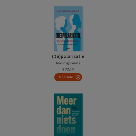
(De)polarisatie
Ivo Brughmans
€ 32,50
Meer info