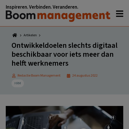
Spring
Door
Spring
Spring
Inspireren. Verbinden. Veranderen.
naar
naar
naar
naar
de
de
de
de
hoofdnavigatie
hoofd
eerste
voettekst
inhoud
sidebar
Artikelen
Ontwikkeldoelen slechts digitaal
beschikbaar voor iets meer dan
helft werknemers
Redactie Boom Management
24 augustus 2022
HRM