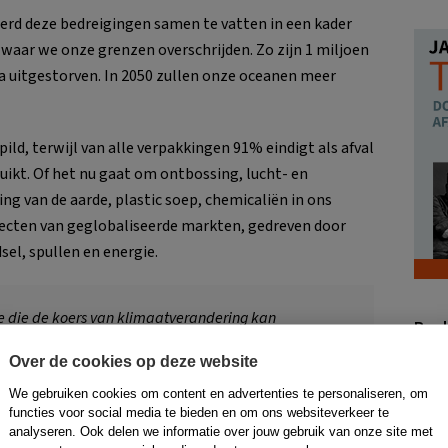
rd deze bedreigingen samen te vatten in een kader
 waar we onze grenzen overschrijden. Zo zijn 1 miljoen
a uitgestorven. In 2050 zullen onze oceanen meer
ild, terwijl van alle verpakkingen 91% eindigt als afval
ikt. Of het nu gaat om ontbossing, lucht- en
g van de aarde, plastic soep, chemicaliën in ons
effecten van geglobaliseerde markten, gedreven door
el, spullen en energie.
tie die de koers van klimaatverandering kan
Boek
te generatie die de gevolgen ervan zal ervaren’
Over de cookies op deze website
het IMF)
We gebruiken cookies om content en advertenties te personaliseren, om
functies voor social media te bieden en om ons websiteverkeer te
analyseren. Ook delen we informatie over jouw gebruik van onze site met