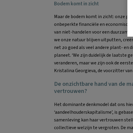
Bodem komt in zicht
Maar de bodem komt in zicht: onze pl
onbeperkte financiële en economische
van niet-handelen voor een duurzame 
we onze natuur blijven uitputten, cre
net zo goed als veel andere plant- en 
planeet. ‘We zijn duidelijk de laatste 
veranderen, maar we zijn ook de eerste 
Kristalina Georgieva, de voorzitter van
De onzichtbare hand van de ma
vertrouwen?
Het dominante denkmodel dat ons hier 
‘aandeelhouderskapitalisme’, is gebas
samenleving kan haar vertrouwen stelle
collectieve welzijn te vergroten. De m