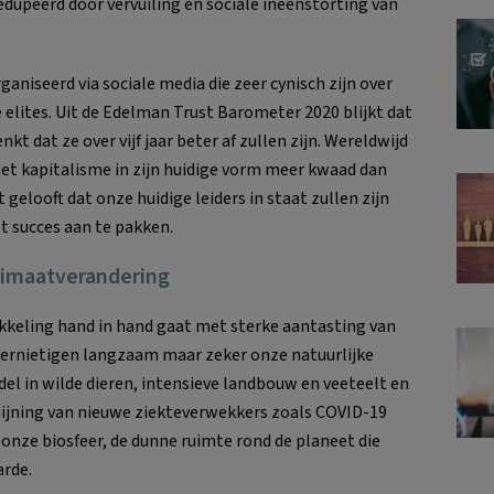
dupeerd door vervuiling en sociale ineenstorting van
aniseerd via sociale media die zeer cynisch zijn over
ke elites. Uit de Edelman Trust Barometer 2020 blijkt dat
t dat ze over vijf jaar beter af zullen zijn. Wereldwijd
et kapitalisme in zijn huidige vorm meer kwaad dan
 gelooft dat onze huidige leiders in staat zullen zijn
 succes aan te pakken.
klimaatverandering
keling hand in hand gaat met sterke aantasting van
vernietigen langzaam maar zeker onze natuurlijke
del in wilde dieren, intensieve landbouw en veeteelt en
ijning van nieuwe ziekteverwekkers zoals COVID-19
onze biosfeer, de dunne ruimte rond de planeet die
arde.