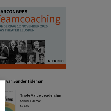
en van Sander Tideman
Triple Value Leadership
Sander Tideman
€ 37,95