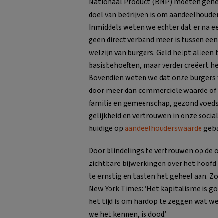
Nationaal Product (BNP) moeten gener
doel van bedrijven is om aandeelhoude
Inmiddels weten we echter dat er na 
geen direct verband meer is tussen een
welzijn van burgers. Geld helpt alleen 
basisbehoeften, maar verder creëert he
Bovendien weten we dat onze burgers
door meer dan commerciële waarde of 
familie en gemeenschap, gezond voedse
gelijkheid en vertrouwen in onze social
huidige op
aandeelhouderswaarde
geba
Door blindelings te vertrouwen op de 
zichtbare bijwerkingen over het hoofd 
te ernstig en tasten het geheel aan. Zo
New York Times: ‘Het kapitalisme is go
het tijd is om hardop te zeggen wat we
we het kennen, is dood.’