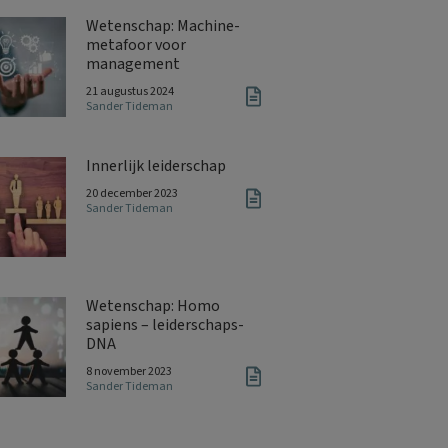
Wetenschap: Machine-
metafoor voor
management
21 augustus 2024
Sander Tideman
Innerlijk leiderschap
20 december 2023
Sander Tideman
Wetenschap: Homo
sapiens – leiderschaps-
DNA
8 november 2023
Sander Tideman