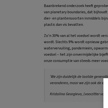
Baanbrekend onderzoek heeft geprobee
van planetary boundaries, dat bijhoudt
dier- en plantensoorten inmiddels bijn
plastic dan vis bevatten.
Zo’n 30% van al het voedsel wordt versp
wordt. Slechts 9% wordt opnieuw gebru
watervervuiling, pandemieën, opwarmin
voedsel – het zijn onvermijdelijke bij
onze consumptie van steeds meer voeds
‘We zijn duidelijk de laatste genera
veranderen, maar we zijn ook de eers
Kristalina Georgieva, (voorzitter van 