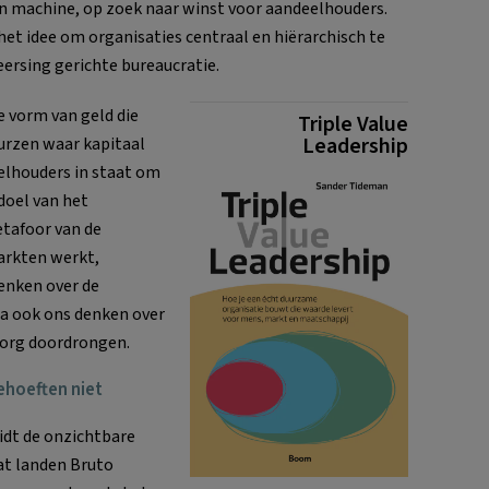
n machine, op zoek naar winst voor aandeelhouders.
het idee om organisaties centraal en hiërarchisch te
eersing gerichte bureaucratie.
le vorm van geld die
Triple Value
Leadership
urzen waar kapitaal
elhouders in staat om
doel van het
tafoor van de
markten werkt,
enken over de
ia ook ons denken over
zorg doordrongen.
hoeften niet
idt de onzichtbare
at landen Bruto