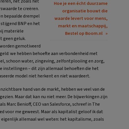
eren, net zoals het
Hoe je een écht duurzame
rswaarde te creëren.
organisatie bouwt die
een bepaalde drempel
waarde levert voor mens,
 stijgend BNP en het
markt en maatschappij,
bij materiële
Bestel op Boom.nl
t geen geluk.
 worden gemotiveerd
geld: we hebben behoefte aan verbondenheid met
l, schoon water, zingeving, zelfontplooiing en zorg,
e instellingen – dit zijn allemaal behoeften die het
seerde model niet herkent en niet waardeert.
onzichtbare hand van de markt, hebben we veel van de
gezien. Maar dat kan nu niet meer. De bijwerkingen zijn
als Marc Benioff, CEO van Salesforce, schreef in The
ed voor me geweest. Maar als kapitalist geloof ik dat
 eigenlijk allemaal wel weten: het kapitalisme, zoals