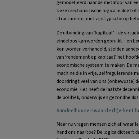
gemodelleerd naar de metafoor van ee
Deze mechanistische logica leidde tot 
structureren, met zijn typische op beh
De uitvinding van ‘kapitaal’ – de virtue
eindeloos kan worden gebruikt – en be
kon worden verhandeld, stelden aande
van ‘rendement op kapitaal’ het hoofd
economische systeem te maken. De me
machine die in vrije, zelfregulerende 
doordringt veel van ons (onbewuste) d
economie. Het heeft de laatste decenn
de politiek, onderwijs en gezondheids
Aandeelhouderswaarde (h)erkent be
Maar nu vragen mensen zich af: waar le
hand ons naartoe? De logica dicteert d