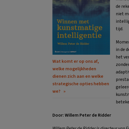
de rek
niet m
intelli
tijd.
Moment
in de 
het ve
Wat komt er op ons af,
zonder
welke mogelijkheden
adapti
dienen zich aan en welke
presta
strategische opties hebben
geleer
we?
kunstm
beteke
Door: Willem Peter de Ridder
Willem Peter de Ridder is directeur van 