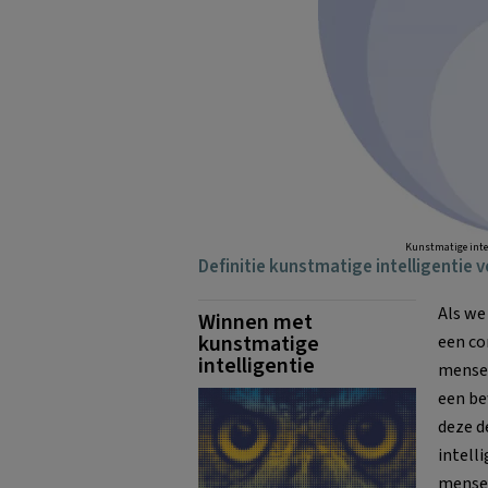
Kunstmatige intel
Definitie kunstmatige intelligentie
Als we
Winnen met
kunstmatige
een co
intelligentie
mensel
een be
deze d
intell
mense