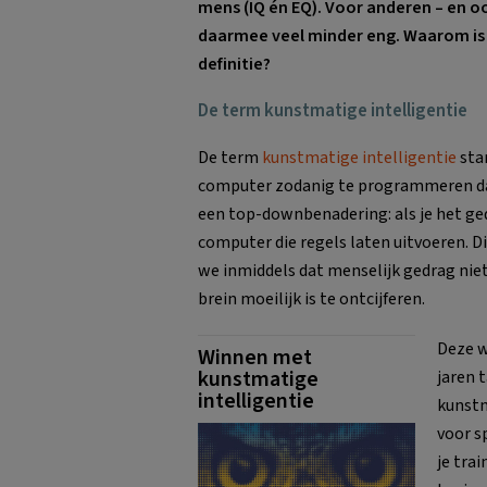
mens (IQ én EQ). Voor anderen – en o
daarmee veel minder eng. Waarom is
definitie?
De term kunstmatige intelligentie
De term
kunstmatige intelligentie
stam
computer zodanig te programmeren dat
een top-downbenadering: als je het ged
computer die regels laten uitvoeren. D
we inmiddels dat menselijk gedrag niet
brein moeilijk is te ontcijferen.
Deze w
Winnen met
kunstmatige
jaren 
intelligentie
kunstm
voor s
je tra