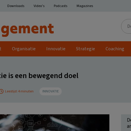
Downloads
Video’s
Podcasts
Magazines
Door
de
site
t
Organisatie
Innovatie
Strategie
Coaching
tie is een bewegend doel
Leestijd: 4 minuten
INNOVATIE
D
ar