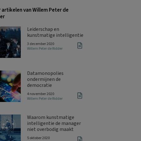
 artikelen van Willem Peter de
er
Leiderschap en
kunstmatige intelligentie
3 december 2020
Willem Peter de Ridder
Datamonopolies
ondermijnen de
democratie
4 november 2020
Willem Peter de Ridder
Waarom kunstmatige
intelligentie de manager
niet overbodig maakt
5 oktober 2020