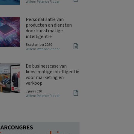
Willem Peter de Ridder
Personalisatie van
producten en diensten
door kunstmatige
intelligentie
8 september 2020
Willem Peter de Ridder
De businesscase van
kunstmatige intelligentie
voor marketing en
verkoop
3 juni 2020
Willem Peter de Ridder