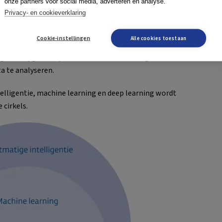
onze partners voor social media, adverteren en analyse.
op zoek naar de gemeenschappelijke kenmerken van
Privacy- en cookieverklaring
e een nieuwe foto hebt, voorspelt het programma welke
hand van een vergelijking met de eerder bestudeerde
Cookie-instellingen
Alle cookies toestaan
verigens vaak gebruikgemaakt van
deep learning
,
wat
. Hierbij gebruik je artificiële of kunstmatige neurale
 te analyseren.
lligentie, machine learning en deep learning wordt
 cirkels.