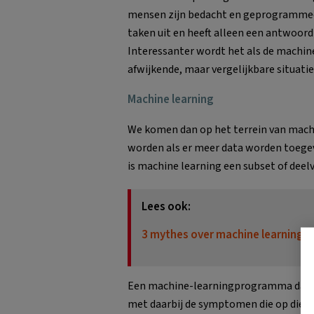
mensen zijn bedacht en geprogrammeer
taken uit en heeft alleen een antwoord o
Interessanter wordt het als de machine
afwijkende, maar vergelijkbare situatie
Machine learning
We komen dan op het terrein van machi
worden als er meer data worden toege
is machine learning een subset of deel
Lees ook:
3 mythes over machine learning i
Een machine-learningprogramma dat w
met daarbij de symptomen die op die fo