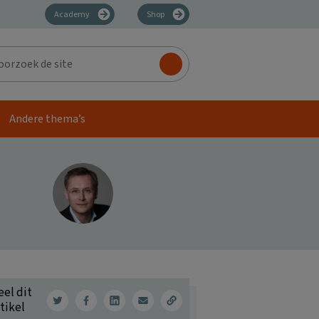
Academy
Shop
zoek
Andere thema’s
eel dit
tikel