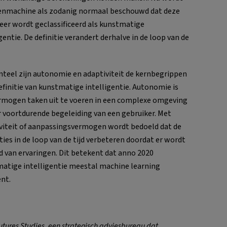
enmachine als zodanig normaal beschouwd dat deze
eer wordt geclassificeerd als kunstmatige
gentie. De definitie verandert derhalve in de loop van de
eel zijn autonomie en adaptiviteit de kernbegrippen
definitie van kunstmatige intelligentie. Autonomie is
rmogen taken uit te voeren in een complexe omgeving
 voortdurende begeleiding van een gebruiker. Met
viteit of aanpassingsvermogen wordt bedoeld dat de
ties in de loop van de tijd verbeteren doordat er wordt
d van ervaringen. Dit betekent dat anno 2020
atige intelligentie meestal machine learning
nt.
Futures Studies, een strategisch adviesbureau dat