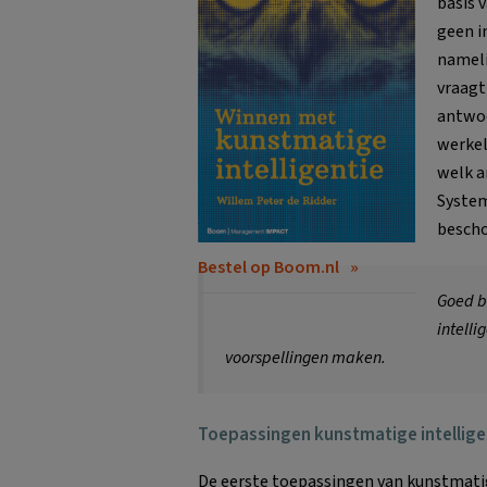
basis 
geen i
nameli
vraagt
antwoo
werkel
welk a
System
bescho
Bestel op Boom.nl
Goed b
intell
voorspellingen maken.
Toepassingen kunstmatige intellige
De eerste toepassingen van kunstmatig