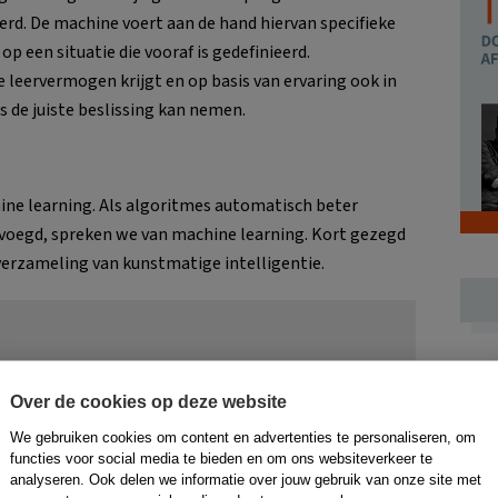
d. De machine voert aan de hand hiervan specifieke
p een situatie die vooraf is gedefinieerd.
 leervermogen krijgt en op basis van ervaring ook in
s de juiste beslissing kan nemen.
ne learning. Als algoritmes automatisch beter
voegd, spreken we van machine learning. Kort gezegd
verzameling van kunstmatige intelligentie.
n de zorg
Over de cookies op deze website
We gebruiken cookies om content en advertenties te personaliseren, om
ordt gevoed met een groot aantal röntgenfoto’s
functies voor social media te bieden en om ons websiteverkeer te
to’s zijn te zien, kan op den duur die symptomen zelf
analyseren. Ook delen we informatie over jouw gebruik van onze site met