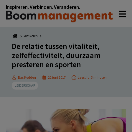
Spring
Door
Spring
Spring
Inspireren. Verbinden. Veranderen.
naar
naar
naar
naar
de
de
de
de
hoofdnavigatie
hoofd
eerste
voettekst
inhoud
sidebar
Artikelen
De relatie tussen vitaliteit,
zelfeffectiviteit, duurzaam
presteren en sporten
Bas Kodden
22 juni 2017
Leestijd: 3 minuten
LEIDERSCHAP