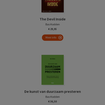
The Devil Inside
Bas Kodden
€ 29,95
Meer info
De kunst van duurzaam presteren
Bas Kodden
€ 36,50