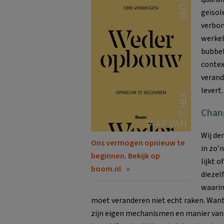
geïsol
verbon
werkel
bubbel
contex
verand
levert.
Chan
Wij de
Ons vermogen opnieuw te
in zo’
beginnen. Bekijk op
lijkt 
boom.nl
diezel
waarin
moet veranderen niet echt raken. Want
zijn eigen mechanismen en manier van