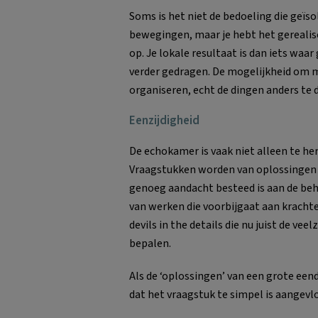
Soms is het niet de bedoeling die geïs
bewegingen, maar je hebt het gerealise
op. Je lokale resultaat is dan iets waa
verder gedragen. De mogelijkheid om m
organiseren, echt de dingen anders te 
Eenzijdigheid
De echokamer is vaak niet alleen te he
Vraagstukken worden van oplossingen o
genoeg aandacht besteed is aan de beh
van werken die voorbijgaat aan krach
devils in the details die nu juist de ve
bepalen.
Als de ‘oplossingen’ van een grote eendu
dat het vraagstuk te simpel is aangevl