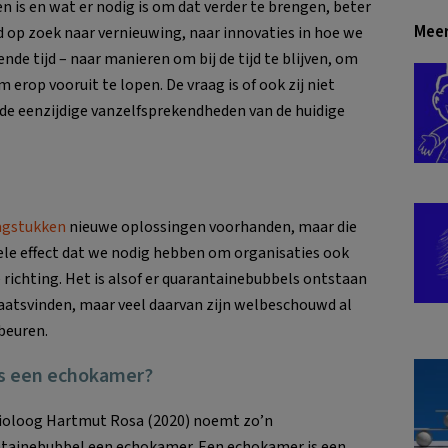
 is en wat er nodig is om dat verder te brengen, beter
Meer
d op zoek naar vernieuwing, naar innovaties in hoe we
nde tijd – naar manieren om bij de tijd te blijven, om
erop vooruit te lopen. De vraag is of ook zij niet
de eenzijdige vanzelfsprekendheden van de huidige
agstukken
nieuwe oplossingen voorhanden, maar die
ele effect dat we nodig hebben om organisaties ook
richting. Het is alsof er quarantainebubbels ontstaan
atsvinden, maar veel daarvan zijn welbeschouwd al
beuren.
is een echokamer?
ioloog Hartmut Rosa (2020) noemt zo’n
tainebubbel een echokamer. Een echokamer is een