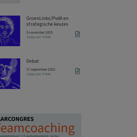
GroenLinks/PvdA en
strategische keuzes
5 november 2025
Jaap van ’t Hek
Debat
17 september 2025
Jaap van ’t Hek