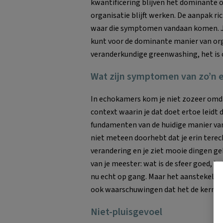
kwantificering blijven het dominante 
organisatie blijft werken. De aanpak r
waar die symptomen vandaan komen. J
kunt voor de dominante manier van org
veranderkundige greenwashing, het is
Wat zijn symptomen van zo’n
In echokamers kom je niet zozeer omda
context waarin je dat doet ertoe leidt 
fundamenten van de huidige manier van 
niet meteen doorhebt dat je erin tere
verandering en je ziet mooie dingen ge
van je meester: wat is de sfeer goed, h
nu echt op gang. Maar het aanstekelijk
ook waarschuwingen dat het de kern ni
Niet-pluisgevoel