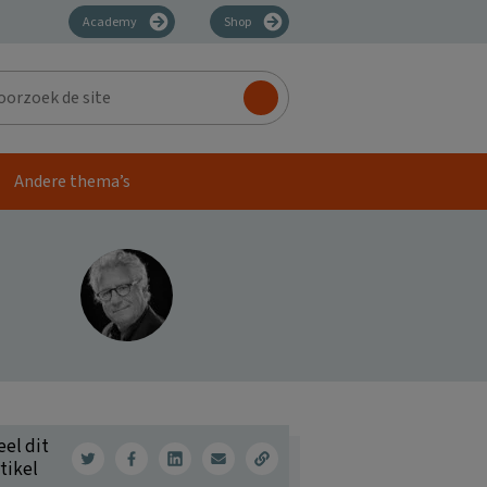
Academy
Shop
zoek
Andere thema’s
eel dit
tikel