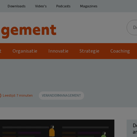
Downloads
Video’s
Podcasts
Magazines
Door
de
site
t
Organisatie
Innovatie
Strategie
Coaching
Leestijd: 7 minuten
VERANDERMANAGEMENT
D
ar