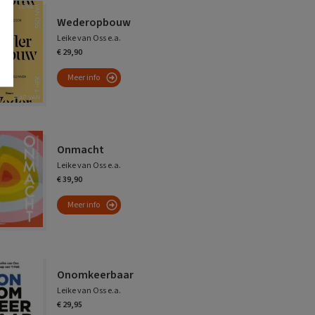
Wederopbouw
Leike van Oss e.a.
€ 29,90
Meer info
Onmacht
Leike van Oss e.a.
€ 39,90
Meer info
Onomkeerbaar
Leike van Oss e.a.
€ 29,95