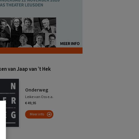
en van Jaap van ’t Hek
Onderweg
Leike van Oss e.a.
€ 49,95
Meer info