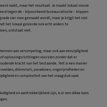
oleerd raakt, maar het resultaat. Je maakt lokaal mooie
erd tegen de – bijvoorbeeld bureaucratische – klippen
r goede sier mee gemaakt wordt, maar je krijgt het niet
et het lokaal geleerde ook echt anders te
doen, ontstaat niet.
rkennen aan versimpeling, maar ook aan eenzijdigheid.
f oplossingsrichtingen voorzien zonder dat er
oudende kracht van het bestaande.. Het is een manier
tenvelden, dilemma’s, paradoxen, ongerijmdheden en
elzijdigheid en complexiteit van het vraagstuk vaak
idigheid en aantrekkelijkheid zijn, is er een dikke kans
ogen.