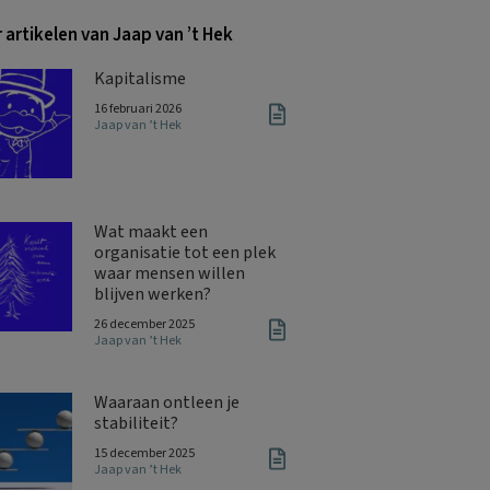
 artikelen van Jaap van ’t Hek
Kapitalisme
16 februari 2026
Jaap van ’t Hek
Wat maakt een
organisatie tot een plek
waar mensen willen
blijven werken?
26 december 2025
Jaap van ’t Hek
Waaraan ontleen je
stabiliteit?
15 december 2025
Jaap van ’t Hek