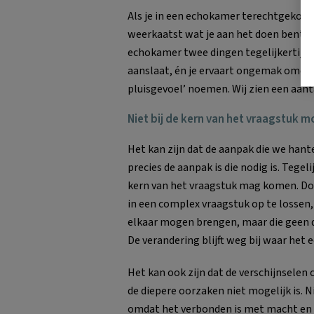
Als je in een echokamer terechtgekome
weerkaatst wat je aan het doen bent zo
echokamer twee dingen tegelijkertijd: j
aanslaat, én je ervaart ongemak omdat e
pluisgevoel’ noemen. Wij zien een aa
Niet bij de kern van het vraagstuk
Het kan zijn dat de aanpak die we hant
precies de aanpak is die nodig is. Tegel
kern van het vraagstuk mag komen. Do
in een complex vraagstuk op te lossen,
elkaar mogen brengen, maar die geen 
De verandering blijft weg bij waar het e
Het kan ook zijn dat de verschijnselen
de diepere oorzaken niet mogelijk is.
omdat het verbonden is met macht en