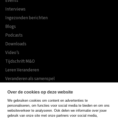
Events
Interviews
Ingezonden berichten
Blogs
Podcasts
Downloads
Video’s
Tijdschrift M&O
Leren Veranderen
Veranderen als samenspel
Boekensites
Over de cookies op deze website
Koninklijke Boom uitgevers
We gebruiken cookies om content en advertenties te
Boom Psychologie
personaliseren, om functies voor social media te bieden en om ons
websiteverkeer te analyseren. Ook delen we informatie over jouw
Boom Hoger Onderwijs
gebruik van onze site met onze partners voor social media,