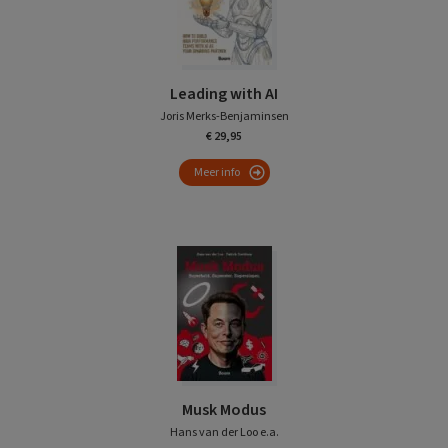
Leading with AI
Joris Merks-Benjaminsen
€ 29,95
Meer info
Musk Modus
Hans van der Loo e.a.