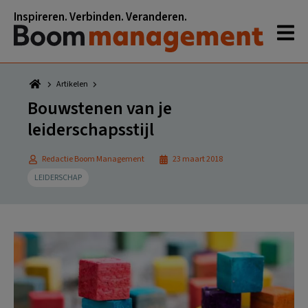
Spring
Door
Spring
Spring
Inspireren. Verbinden. Veranderen.
naar
naar
naar
naar
de
de
de
de
hoofdnavigatie
hoofd
eerste
voettekst
inhoud
sidebar
Artikelen
Bouwstenen van je
leiderschapsstijl
Redactie Boom Management
23 maart 2018
LEIDERSCHAP