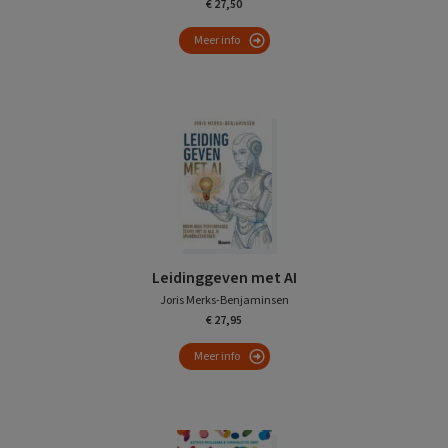
€ 27,50
Meer info
Leidinggeven met AI
Joris Merks-Benjaminsen
€ 27,95
Meer info