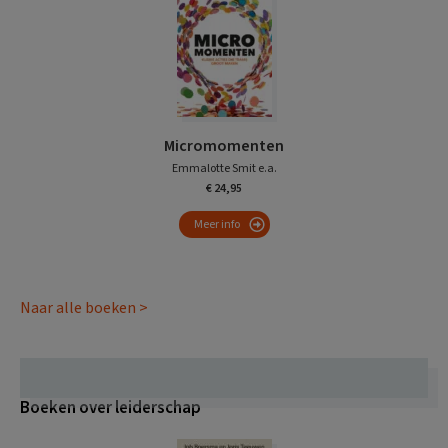
Micromomenten
Emmalotte Smit e.a.
€ 24,95
Meer info
Naar alle boeken >
Boeken over leiderschap