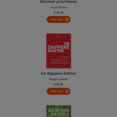
Slimmer prioriteren
Arjan Broere
€ 23,50
Meer info
De dappere dokter
Marga Gooren
€ 39,95
Meer info