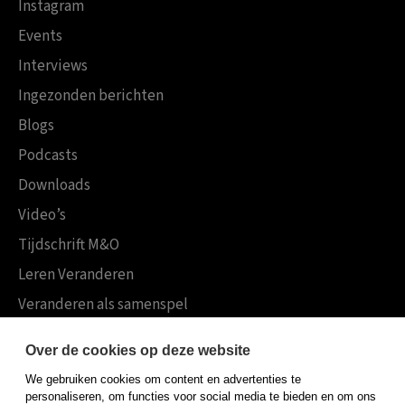
Instagram
Events
Interviews
Ingezonden berichten
Blogs
Podcasts
Downloads
Video’s
Tijdschrift M&O
Leren Veranderen
Veranderen als samenspel
Boekensites
Over de cookies op deze website
Koninklijke Boom uitgevers
We gebruiken cookies om content en advertenties te
Boom Psychologie
personaliseren, om functies voor social media te bieden en om ons