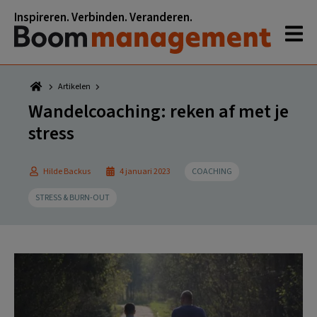
Spring
Door
Spring
Spring
Inspireren. Verbinden. Veranderen.
naar
naar
naar
naar
de
de
de
de
hoofdnavigatie
hoofd
eerste
voettekst
inhoud
sidebar
Artikelen
Wandelcoaching: reken af met je
stress
Hilde Backus
4 januari 2023
COACHING
STRESS & BURN-OUT