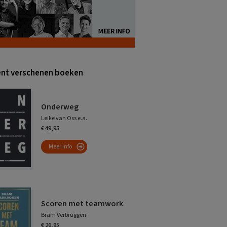
nt verschenen boeken
Onderweg
Leike van Oss e.a.
€ 49,95
Meer info
Scoren met teamwork
Bram Verbruggen
€ 26,95