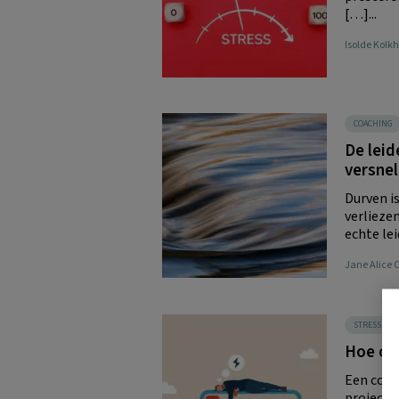
[…]...
Isolde Kolk
COACHING
De leid
versnel
Durven is
verliezen
echte lei
Jane Alice 
STRESS & 
Hoe on
Een coac
project e