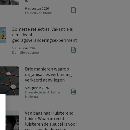
is
6 augustus 2026
Eduard van Brakel
Zomerse reflecties: Vakantie is
een ideaal
gedragsveranderingsexperiment
5 augustus 2026
Daniëlle de Jonge
Drie manieren waarop
organisaties verbinding
verkeerd aanvliegen
5 augustus 2026
Emmalotte Smit
,
Esther
Mollema
Van baas naar luisterend
leider: Waarom echt
luisteren de sleutel is voor
succesvol leiderschap