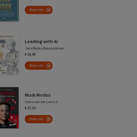
Meer info
Leading with AI
Joris Merks-Benjaminsen
€ 29,95
Meer info
Musk Modus
Hans van der Loo e.a.
€ 27,50
Meer info