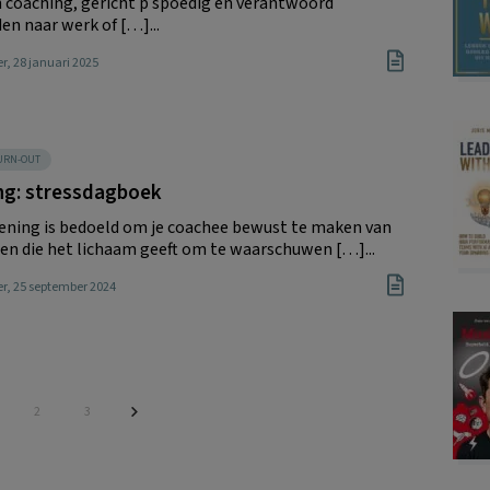
 coaching, gericht p spoedig en verantwoord
en naar werk of […]...
er
, 28 januari 2025
BURN-OUT
ng: stressdagboek
ening is bedoeld om je coachee bewust te maken van
len die het lichaam geeft om te waarschuwen […]...
er
, 25 september 2024
gina
Pagina
Pagina
2
3