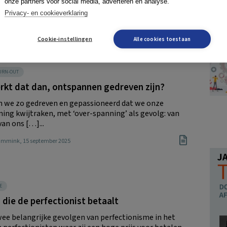
onze partners voor social media, adverteren en analyse.
Privacy- en cookieverklaring
er
, 17 september 2025
Cookie-instellingen
Alle cookies toestaan
BURN-OUT
rkt dat dan, ontspannen gedreven zijn?
n we zo gedreven en gepassioneerd dat we onze
ing kwijtraken, met ‘over-spanning’ als gevolg: van
van ons […]...
ammink
, 15 september 2025
E
s die de perfectionist betaalt
twee belangrijke gevolgen van perfectionisme in het