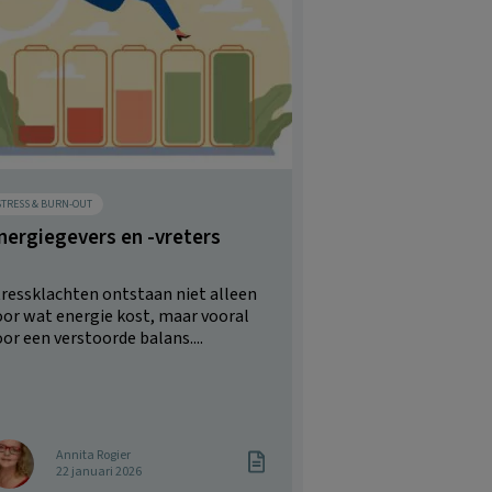
STRESS & BURN-OUT
nergiegevers en -vreters
tressklachten ontstaan niet alleen
oor wat energie kost, maar vooral
or een verstoorde balans....
Annita Rogier
22 januari 2026