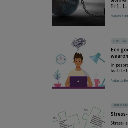
leven van
De […]...
Marjon Boh
COACHING
Een goe
waarom
In gespr
laatste t
Redactie 
STRESS & 
Stress
Stress- 