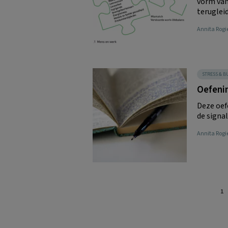
vorm van
terugleid
Annita Rogi
STRESS & 
Oefeni
Deze oef
de signa
Annita Rogi
Pa
1