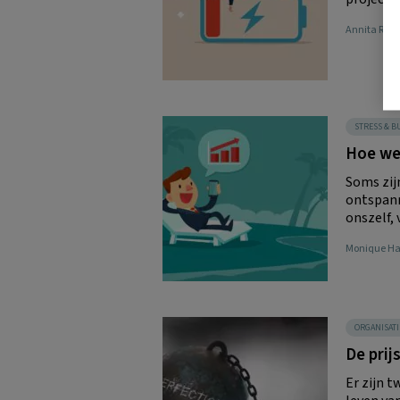
Annita Rogi
STRESS & 
Hoe we
Soms zij
ontspann
onszelf, 
Monique H
ORGANISATI
De prij
Er zijn 