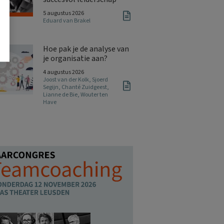
5 augustus 2026
Eduard van Brakel
Hoe pak je de analyse van
je organisatie aan?
4 augustus 2026
Joost van der Kolk
,
Sjoerd
Segijn
,
Chanté Zuidgeest
,
Lianne de Bie
,
Wouter ten
Have