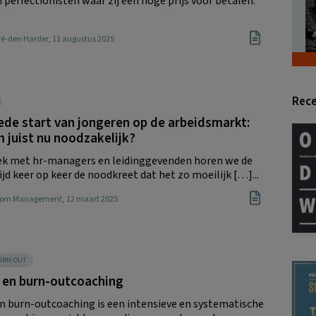
 perfectionisten waar zij een hoge prijs voor betalen.
ré-den Harder
, 11 augustus 2025
Rece
de start van jongeren op de arbeidsmarkt:
 juist nu noodzakelijk?
ek met hr-managers en leidinggevenden horen we de
ijd keer op keer de noodkreet dat het zo moeilijk […]...
Boom Management
, 12 maart 2025
BURN-OUT
- en burn-outcoaching
en burn-outcoaching is een intensieve en systematische