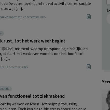
vloed De decembermaand zit vol activiteiten en sociale
, terwijl […]...
E
Boom Management
, 22 december 2025
AP
jk rust, tot het werk weer begint
 lijkt het moment waarop ontspanning eindelijk kan
, al duurt het vaak even voordat ook het hoofd tot
 […]...
der
, 17 december 2025
Meer
OACHING
 van functioneel tot ziekmakend
ort bij werken en leven. Het helpt je focussen,
 en leren. Toch kan diezelfde stress doorslaan en je