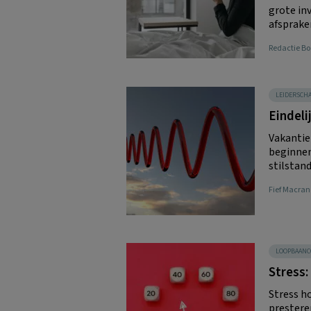
grote in
afspraken
Redactie 
LEIDERSCH
Eindeli
Vakantie
beginnen
stilstand
Fief Macran
LOOPBAANC
Stress:
Stress ho
presteren