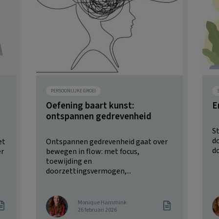
PERSOONLIJKE GROEI
Oefening baart kunst:
E
ontspannen gedrevenheid
S
d
et
Ontspannen gedrevenheid gaat over
do
er
bewegen in flow: met focus,
toewijding en
doorzettingsvermogen,...
Monique Hammink
26 februari 2026