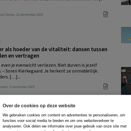
huis Tanke
, 11 december 2025
er als hoeder van de vitaliteit: dansen tussen
len en vertragen
 even je evenwicht verliezen. Niet durven is jezelf
. – Soren Kierkegaard. Je herkent ze onmiddellijk:
ders. […]...
Coerts
, 3 november 2025
Over de cookies op deze website
BURN-OUT
tstaat een burn-out?
We gebruiken cookies om content en advertenties te personaliseren, om
functies voor social media te bieden en om ons websiteverkeer te
hee vertelt emotioneel: ‘Mijn collega kreeg dat leuke
analyseren. Ook delen we informatie over jouw gebruik van onze site met
n toen knapte er iets. Ik kon niet meer.’ De […]...