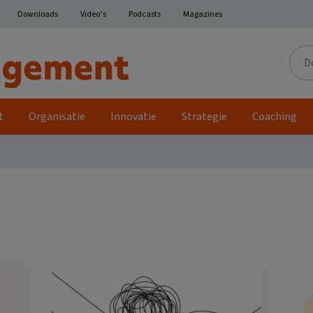
Downloads
Video’s
Podcasts
Magazines
Door
de
site
t
Organisatie
Innovatie
Strategie
Coaching