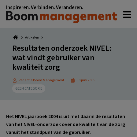
Spring
Door
Spring
Spring
Inspireren. Verbinden. Veranderen.
naar
naar
naar
naar
de
de
de
de
hoofdnavigatie
hoofd
eerste
voettekst
inhoud
sidebar
Artikelen
Resultaten onderzoek NIVEL:
wat vindt gebruiker van
kwaliteit zorg
Redactie Boom Management
30 juni 2005
GEEN CATEGORIE
Het NIVEL jaarboek 2004 is uit met daarin de resultaten
van het NIVEL-onderzoek over de kwaliteit van de zorg
vanuit het standpunt van de gebruiker.