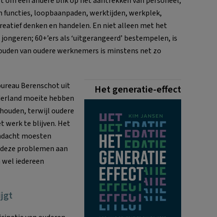
agt om een andere blik op het aantrekken van personeel,
an functies, loopbaanpaden, werktijden, werkplek,
atief denken en handelen. En niet alleen met het
jongeren; 60+’ers als ‘uitgerangeerd’ bestempelen, is
ouden van oudere werknemers is minstens net zo
bureau Berenschot uit
Het generatie-effect
derland moeite hebben
houden, terwijl oudere
werk te blijven. Het
andacht moesten
 deze problemen aan
n wel iedereen
ijgt