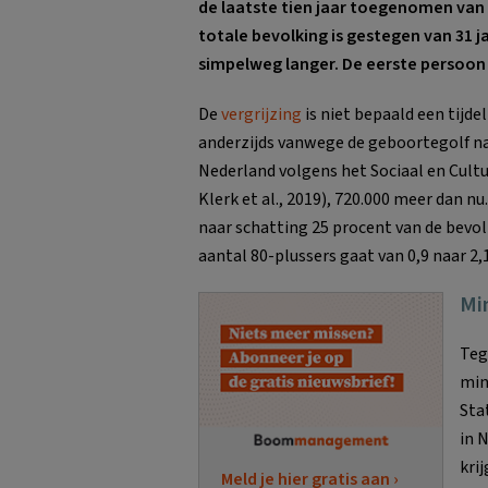
de laatste tien jaar toegenomen van 1
totale bevolking is gestegen van 31 ja
simpelweg langer. De eerste persoon d
De
vergrijzing
is niet bepaald een tijde
anderzijds vanwege de geboortegolf na d
Nederland volgens het Sociaal en Cultu
Klerk et al., 2019), 720.000 meer dan n
naar schatting 25 procent van de bevolk
aantal 80-plussers gaat van 0,9 naar 2,1
Mi
Teg
min
Sta
in 
kri
Meld je hier gratis aan ›