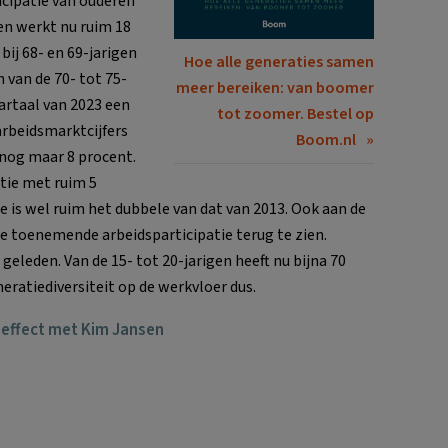
icipatie van ouderen
gen werkt nu ruim 18
bij 68- en 69-jarigen
Hoe alle generaties samen
n van de 70- tot 75-
meer bereiken: van boomer
artaal van 2023 een
tot zoomer. Bestel op
 arbeidsmarktcijfers
Boom.nl
 nog maar 8 procent.
tie met ruim 5
 is wel ruim het dubbele van dat van 2013. Ook aan de
de toenemende arbeidsparticipatie terug te zien.
eleden. Van de 15- tot 20-jarigen heeft nu bijna 70
eratiediversiteit op de werkvloer dus.
-effect met Kim Jansen