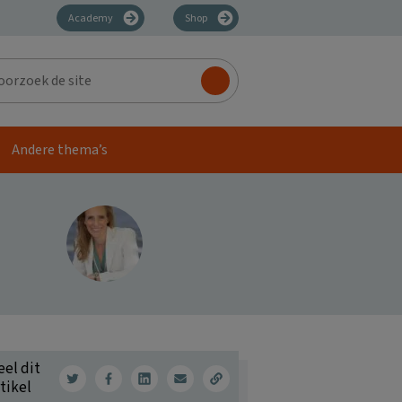
Academy
Shop
zoek
Andere thema’s
eel dit
tikel