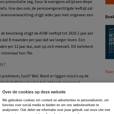
 een presentatie zeg, hoor ik overigens altijd een diepe
t iets. Hoe dan ook, de pensioengerechtigde leeftijd zal
levensverwachting stijgt ieder jaar met ongeveer een
Boek
e bevolking stijgt de AOW-leeftijd tot 2025 1 jaar per
is dat 8 maanden per jaar dat we langer leven. Een
den per 12 jaar dus, wat op zich meevalt. Dit betekent
t minimaal hun 70e.
ch?
Naar
n probleem, toch? Wel. Want er liggen risico’s op de
 bij de tijd? Hoe houd je het zittende personeel
ls organisatie relevant als de menselijke
Over de cookies op deze website
oud je aansluiting bij jonge klanten? Want naast
We gebruiken cookies om content en advertenties te personaliseren, om
e hand: ontgroening.
functies voor social media te bieden en om ons websiteverkeer te
analyseren. Ook delen we informatie over jouw gebruik van onze site met