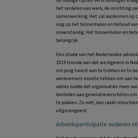
De huidige tijd vol verschuivingen vra
het verdelen van werk, de inrichting v
samenwerking. Het zal aankomen op cre
oog op het binnenhalen en behoud van 
onverstandig. Het binnenhalen en beh
belangrijk.
Een studie van het Nederlandse advies
2019 toonde aan dat werkgevers in Ne
om jong talent aan te trekken en te be
werknemers moeite hebben om aan het 
advies luidde dat organisaties meer a
besteden aan generatieverschillen om
te pakken. Zo niet, dan raakt misschie
uitgerangeerd.
Arbeidsparticipatie ouderen st