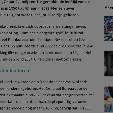
,7 naar 2,1 miljoen. De gemiddelde leeftijd van de
Meer
ar in 1950 tot 43 jaar in 2023. Mensen leven
ie 150 jaar wordt, schijnt al te zijn geboren.
lijke trend. Enerzijds doordat mensen langer leven,
e oorlog – inmiddels de ‘grijze golf’. In 2030 zal
reel Planbureau ruim 2 miljoen 75+’ers tellen (De
u. Het CBS publiceerde eind 2022 de prognose dat in 2040
ing 65+’er is, van wie een derde ouder dan 80 jaar. Het
 miljoen rond 2054. Cijfers die er niet om liegen.
nder kinderen
elijkertijd worden er in Nederland per vrouw steeds
der kinderen geboren. Het Centraal Bureau voor de
tistiek maakte eind 2023 bekend dat het geboortecijfer
Nederland op een historisch dieptepunt ligt: vrouwen
jgen gemiddeld nog maar 1,43 kind, terwijl dat in 1950