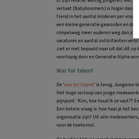
Er zijn relatief weinig jongeren. Het 
verlaat (Babyboomers) is hoger dan er
trend in het aantal kinderen per vrouw
een kleine generatie geworden en dat 
simpelweg meer ouderen weg dan zich 
vacatures en aantal sollicitanten versc
ziet er niet bepaald naar uit dat dit op
voorlopig door en Generatie Alpha wor
War for talent
De ‘
war for talent
’ is terug. Jongeren
Het hoge verloop van jonge medewerke
pijnpunt. ‘Kim, hoe houd ik ze vast?!’ 
Een betere vraag is: hoe haal je het b
organisatie zijn? Uit alle medewerkers,
voor de toekomst.