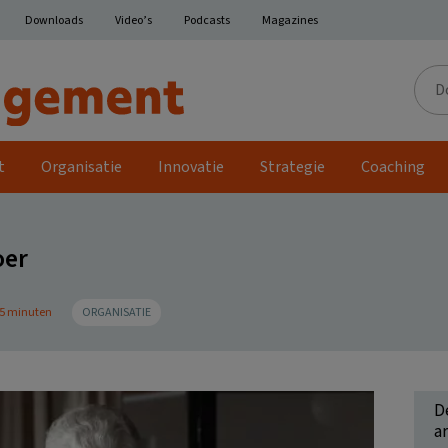
Downloads
Video’s
Podcasts
Magazines
Door
de
site
t
Organisatie
Innovatie
Strategie
Coaching
oer
: 5 minuten
ORGANISATIE
D
ar