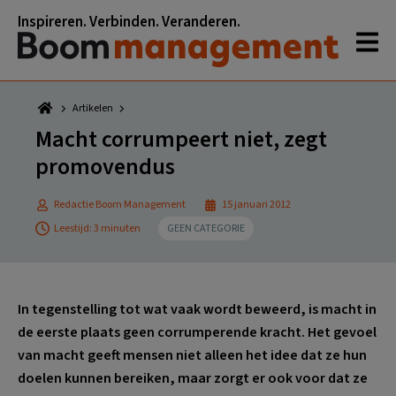
Spring
Door
Spring
Spring
Inspireren. Verbinden. Veranderen.
naar
naar
naar
naar
de
de
de
de
hoofdnavigatie
hoofd
eerste
voettekst
inhoud
sidebar
Artikelen
Macht corrumpeert niet, zegt
promovendus
Redactie Boom Management
15 januari 2012
Leestijd: 3 minuten
GEEN CATEGORIE
In tegenstelling tot wat vaak wordt beweerd, is macht in
de eerste plaats geen corrumperende kracht. Het gevoel
van macht geeft mensen niet alleen het idee dat ze hun
doelen kunnen bereiken, maar zorgt er ook voor dat ze