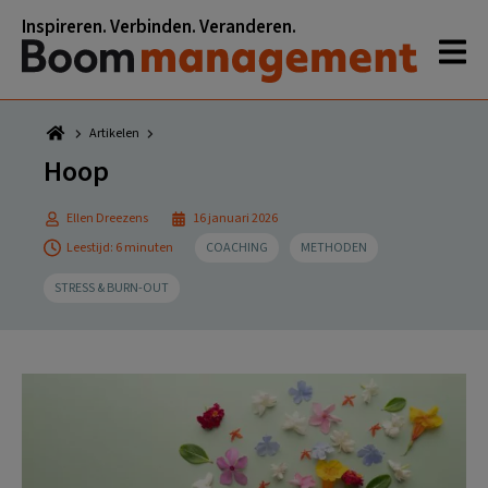
Spring
Door
Spring
Spring
Inspireren. Verbinden. Veranderen.
naar
naar
naar
naar
de
de
de
de
hoofdnavigatie
hoofd
eerste
voettekst
inhoud
sidebar
Artikelen
Hoop
Ellen Dreezens
16 januari 2026
Leestijd: 6 minuten
COACHING
METHODEN
STRESS & BURN-OUT