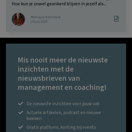
Hoe kun je zowel geankerd blijven in jezelf als...
Monique Hammink
24 juli 2025
Mis nooit meer de nieuwste
inzichten met de
nieuwsbrieven van
management en coaching!
De nieuwste inzichten voor jouw vak
Actuele artikelen, podcast en nieuwe
boeken
Gratis platform, korting bij events