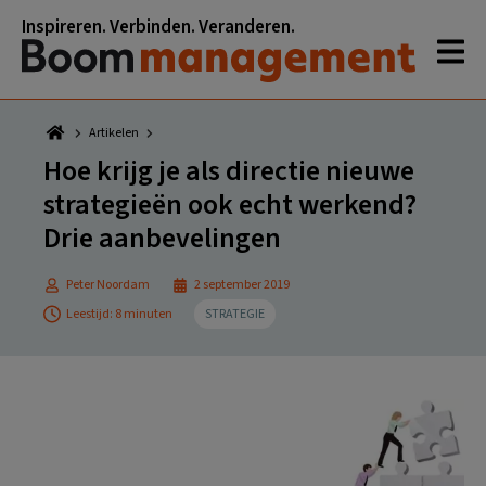
Spring
Door
Spring
Spring
Inspireren. Verbinden. Veranderen.
naar
naar
naar
naar
de
de
de
de
hoofdnavigatie
hoofd
eerste
voettekst
inhoud
sidebar
Artikelen
Hoe krijg je als directie nieuwe
strategieën ook echt werkend?
Drie aanbevelingen
Peter Noordam
2 september 2019
Leestijd: 8 minuten
STRATEGIE