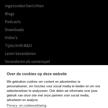
Ingezonden berichten
Blogs
Podcasts
Downloads
Video’s
Tijdschrift M&O
Leren Veranderen
Veranderen als samenspel
Boekensites
Over de cookies op deze website
Koninklijke Boom uitgevers
We gebruiken cookies om content en advertenties te
Boom Psychologie
personaliseren, om functies voor social media te bieden en om ons
websiteverkeer te analyseren. Ook delen we informatie over jouw
Boom Hoger Onderwijs
gebruik van onze site met onze partners voor social media,
adverteren en analyse.
Privacy- en cookieverklaring