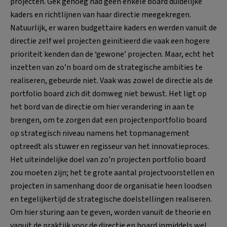
projecten. Gek genoeg had geen enkele board duidelijke
kaders en richtlijnen van haar directie meegekregen.
Natuurlijk, er waren budgettaire kaders en werden vanuit de
directie zelf wel projecten geïnitieerd die vaak een hogere
prioriteit kenden dan de ‘gewone’ projecten. Maar, echt het
inzetten van zo’n board om de strategische ambities te
realiseren, gebeurde niet. Vaak was zowel de directie als de
portfolio board zich dit domweg niet bewust. Het ligt op
het bord van de directie om hier verandering in aan te
brengen, om te zorgen dat een projectenportfolio board
op strategisch niveau namens het topmanagement
optreedt als stuwer en regisseur van het innovatieproces.
Het uiteindelijke doel van zo’n projecten portfolio board
zou moeten zijn; het te grote aantal projectvoorstellen en
projecten in samenhang door de organisatie heen loodsen
en tegelijkertijd de strategische doelstellingen realiseren.
Om hier sturing aan te geven, worden vanuit de theorie en
vanuit de praktijk voor de directie en board inmiddels wel