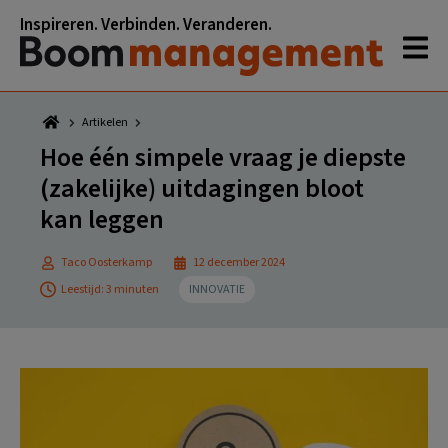
Spring
Door
Spring
Spring
Inspireren. Verbinden. Veranderen.
naar
naar
naar
naar
de
de
de
de
hoofdnavigatie
hoofd
eerste
voettekst
inhoud
sidebar
Artikelen
Hoe één simpele vraag je diepste
(zakelijke) uitdagingen bloot
kan leggen
Taco Oosterkamp
12 december 2024
Leestijd: 3 minuten
INNOVATIE