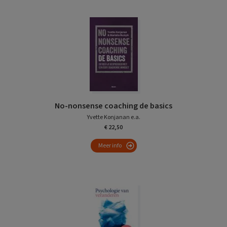
No-nonsense coaching de basics
Yvette Konjanan e.a.
€ 22,50
Meer info