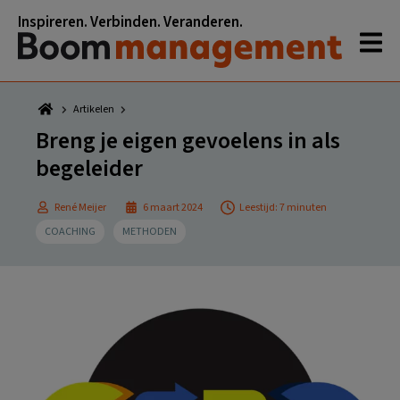
Spring
Door
Spring
Spring
Inspireren. Verbinden. Veranderen.
naar
naar
naar
naar
de
de
de
de
hoofdnavigatie
hoofd
eerste
voettekst
inhoud
sidebar
Artikelen
Breng je eigen gevoelens in als
begeleider
René Meijer
6 maart 2024
Leestijd: 7 minuten
COACHING
METHODEN