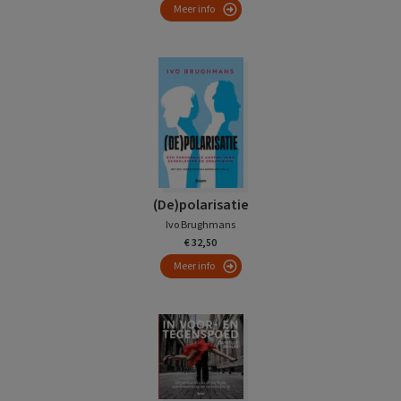
Meer info
(De)polarisatie
Ivo Brughmans
€ 32,50
Meer info