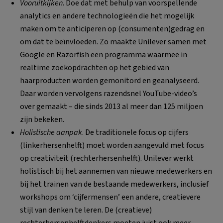
Vooruitkijken
. Doe dat met behulp van voorspellende
analytics en andere technologieën die het mogelijk
maken om te anticiperen op (consumenten)gedrag en
om dat te beïnvloeden. Zo maakte Unilever samen met
Google en Razorfish een programma waarmee in
realtime zoekopdrachten op het gebied van
haarproducten worden gemonitord en geanalyseerd.
Daar worden vervolgens razendsnel YouTube-video’s
over gemaakt – die sinds 2013 al meer dan 125 miljoen
zijn bekeken.
Holistische aanpak
. De traditionele focus op cijfers
(linkerhersenhelft) moet worden aangevuld met focus
op creativiteit (rechterhersenhelft). Unilever werkt
holistisch bij het aannemen van nieuwe medewerkers en
bij het trainen van de bestaande medewerkers, inclusief
workshops om ‘cijfermensen’ een andere, creatievere
stijl van denken te leren. De (creatieve)
rechterhersenhelftdenkers moeten juist ook meer