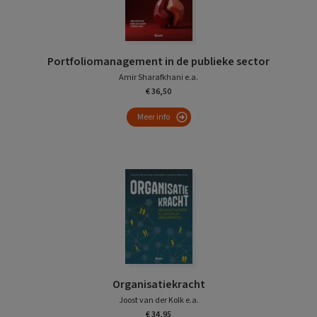
Portfoliomanagement in de publieke sector
Amir Sharafkhani e.a.
€ 36,50
Meer info
Organisatiekracht
Joost van der Kolk e.a.
€ 34,95