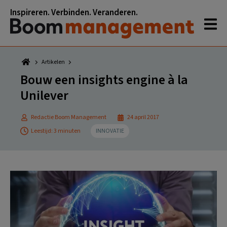
Spring
Door
Spring
Spring
Inspireren. Verbinden. Veranderen.
naar
naar
naar
naar
de
de
de
de
hoofdnavigatie
hoofd
eerste
voettekst
inhoud
sidebar
Artikelen
Bouw een insights engine à la
Unilever
Redactie Boom Management
24 april 2017
Leestijd: 3 minuten
INNOVATIE