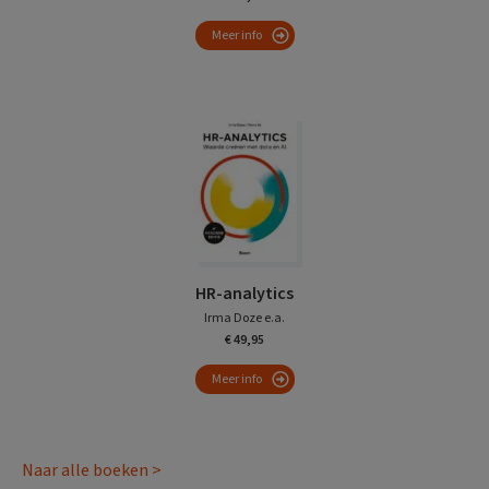
Meer info
HR-analytics
Irma Doze e.a.
€ 49,95
Meer info
Naar alle boeken >