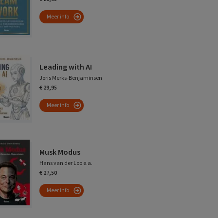
Meer info
Leading with AI
Joris Merks-Benjaminsen
€ 29,95
Meer info
Musk Modus
Hans van der Loo e.a.
€ 27,50
Meer info