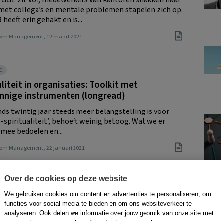
met collega’s en mentale problemen stapelen zich op.
heeft erin gehakt en is...
Boom Management
, 12 maart 2021
E
aliteit in organisaties: Toolkit met
innige instrumenten (longread)
nds twintig jaar steeds meer belangstelling is voor
-spiritualiteit’, behoeft weinig betoog. Wat we er
 mee bedoelen en...
Boom Management
, 22 januari 2021
Over de cookies op deze website
SMANAGEMENT
rdjono: ‘Is technologie moreel besef bij te
We gebruiken cookies om content en advertenties te personaliseren, om
functies voor social media te bieden en om ons websiteverkeer te
n?’
analyseren. Ook delen we informatie over jouw gebruik van onze site met