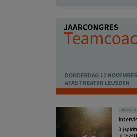
PERSOONLI
Intervi
Bij spir
in te zet