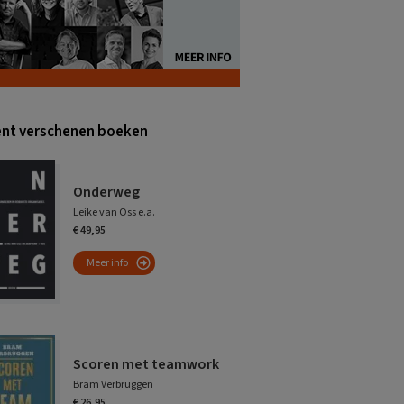
nt verschenen boeken
Onderweg
Leike van Oss e.a.
€ 49,95
Meer info
Scoren met teamwork
Bram Verbruggen
€ 26,95