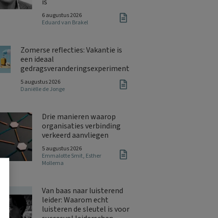
is
6 augustus 2026
Eduard van Brakel
Zomerse reflecties: Vakantie is
een ideaal
gedragsveranderingsexperiment
5 augustus 2026
Daniëlle de Jonge
Drie manieren waarop
organisaties verbinding
verkeerd aanvliegen
5 augustus 2026
Emmalotte Smit
,
Esther
Mollema
Van baas naar luisterend
leider: Waarom echt
luisteren de sleutel is voor