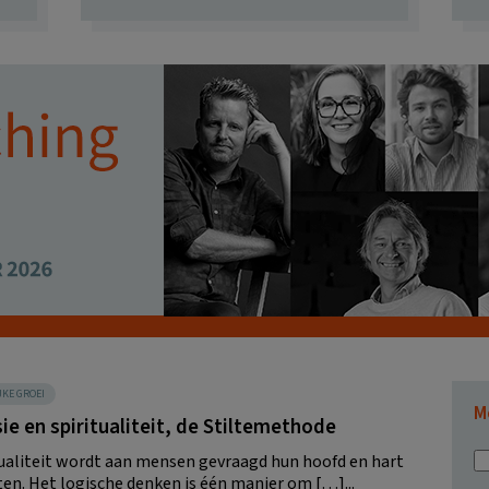
JKE GROEI
M
sie en spiritualiteit, de Stiltemethode
itualiteit wordt aan mensen gevraagd hun hoofd en hart
ten. Het logische denken is één manier om […]...