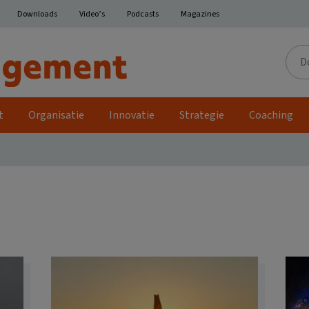
Downloads
Video’s
Podcasts
Magazines
Door
de
site
t
Organisatie
Innovatie
Strategie
Coaching