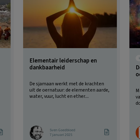
Elementair leiderschap en
dankbaarheid
D
o
De sjamaan werkt met de krachten
uit de oernatuur: de elementen aarde,
Mi
water, vuur, lucht en ether....
v
do
Sven Goedbloed
7 januari 2025