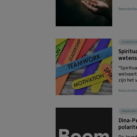
Redactie 
LEIDERSCH
Spiritu
wetens
“Spiritua
welvaart
zijn het 
Redactie 
ORGANISATI
Dina-Pe
polari
De Jeugd