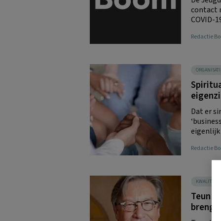
contact 
COVID-19 
Redactie 
ORGANISATI
Spiritu
eigenz
Dat er si
‘business
eigenlijk
Redactie 
KWALITEIT
Teun Ha
brenge