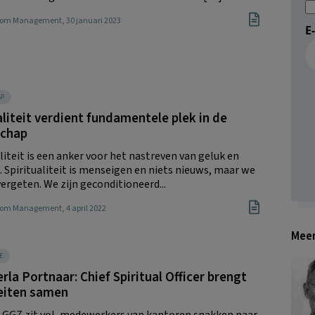
Boom Management
, 30 januari 2023
E
AP
aliteit verdient fundamentele plek in de
chap
liteit is een anker voor het nastreven van geluk en
. Spiritualiteit is menseigen en niets nieuws, maar we
vergeten. We zijn geconditioneerd...
Boom Management
, 4 april 2022
Meer
E
rla Portnaar: Chief Spiritual Officer brengt
teiten samen
 GGZ zit vol, medewerkers van kantoren snakken naar