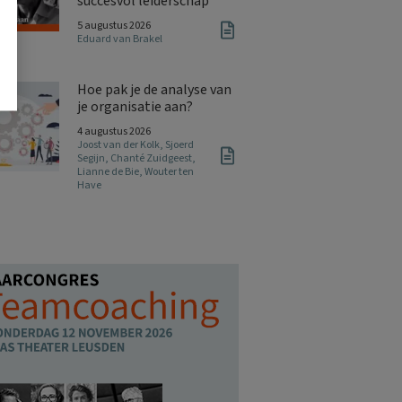
succesvol leiderschap
5 augustus 2026
Eduard van Brakel
Hoe pak je de analyse van
je organisatie aan?
4 augustus 2026
Joost van der Kolk
,
Sjoerd
Segijn
,
Chanté Zuidgeest
,
Lianne de Bie
,
Wouter ten
Have