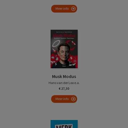
Meer info
Musk Modus
Hans van der Loo e.a.
€ 27,50
Meer info