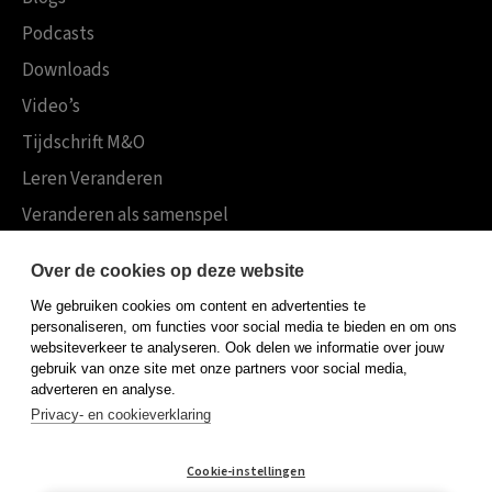
Podcasts
Downloads
Video’s
Tijdschrift M&O
Leren Veranderen
Veranderen als samenspel
Boekensites
Over de cookies op deze website
Koninklijke Boom uitgevers
We gebruiken cookies om content en advertenties te
Boom Psychologie
personaliseren, om functies voor social media te bieden en om ons
websiteverkeer te analyseren. Ook delen we informatie over jouw
Boom Hoger Onderwijs
gebruik van onze site met onze partners voor social media,
adverteren en analyse.
Privacy- en cookieverklaring
Algemene voorwaarden
Cookie-instellingen
Privacy policy