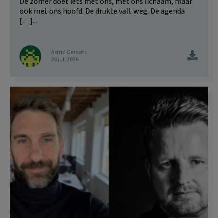
De zomer doet iets met ons, met ons lichaam, maar
ook met ons hoofd. De drukte valt weg. De agenda
[…]...
Astrid Geraats
28 juli 2026