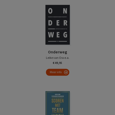
Onderweg
Leike van Oss e.a.
€ 49,95
Meer info