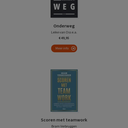
Onderweg
Leike van Oss e.a.
€ 49,95
Meer info
Scoren met teamwork
Bram Verbruggen