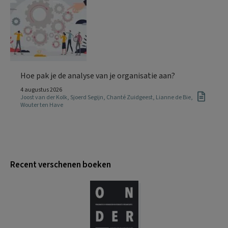
Hoe pak je de analyse van je organisatie aan?
4 augustus 2026
Joost van der Kolk
,
Sjoerd Segijn
,
Chanté Zuidgeest
,
Lianne de Bie
,
Wouter ten Have
Recent verschenen boeken