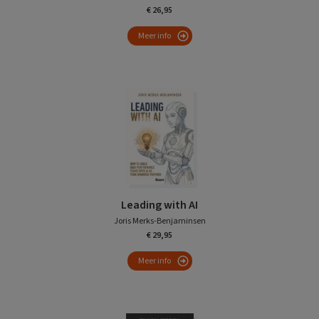
€ 26,95
Meer info
Leading with AI
Joris Merks-Benjaminsen
€ 29,95
Meer info