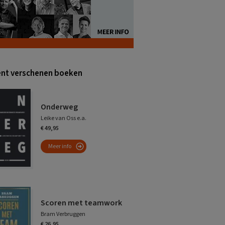
nt verschenen boeken
Onderweg
Leike van Oss e.a.
€ 49,95
Meer info
Scoren met teamwork
Bram Verbruggen
€ 26,95