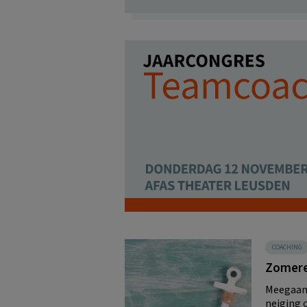
COACHING
Zomeref
Meegaan 
neiging 