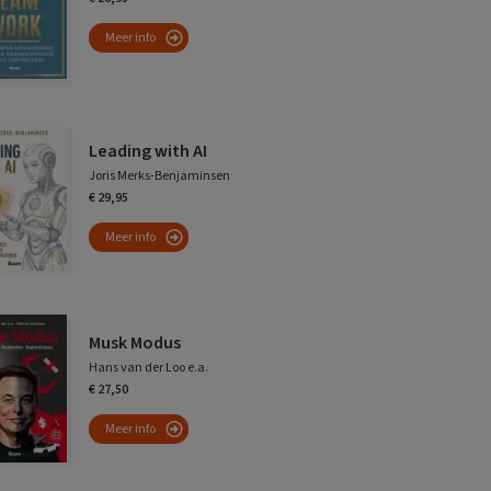
Meer info
Leading with AI
Joris Merks-Benjaminsen
€ 29,95
Meer info
Musk Modus
Hans van der Loo e.a.
€ 27,50
Meer info