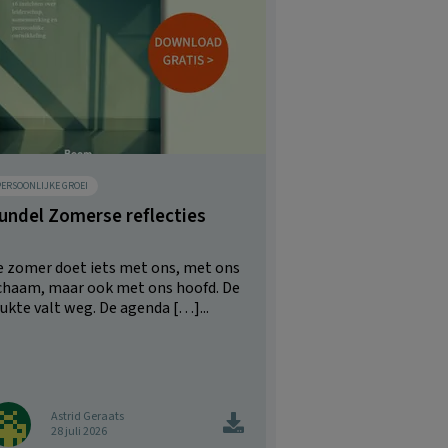
PERSOONLIJKE GROEI
undel Zomerse reflecties
e zomer doet iets met ons, met ons
ichaam, maar ook met ons hoofd. De
ukte valt weg. De agenda […]...
Astrid Geraats
28 juli 2026