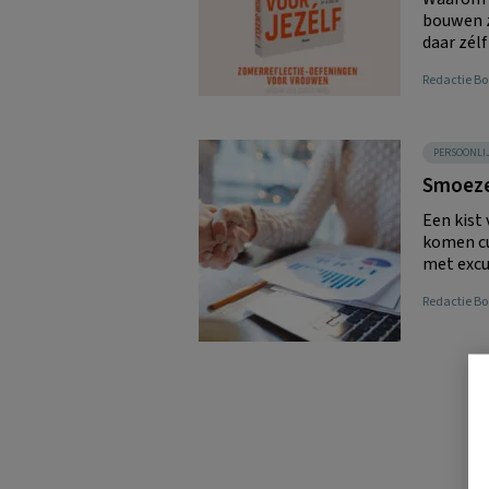
bouwen z
daar zélf
Redactie 
PERSOONLI
Smoeze
Een kist
komen cu
met excu
Redactie 