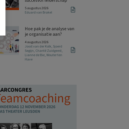
succesvol leiderschap
5 augustus 2026
Eduard van Brakel
Hoe pak je de analyse van
je organisatie aan?
4 augustus 2026
Joost van der Kolk
,
Sjoerd
Segijn
,
Chanté Zuidgeest
,
Lianne de Bie
,
Wouter ten
Have