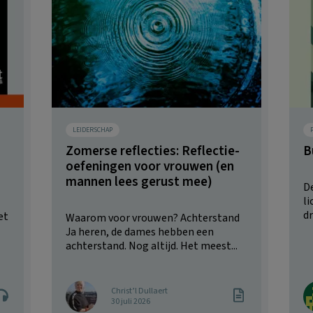
LEIDERSCHAP
Zomerse reflecties: Reflectie-
B
oefeningen voor vrouwen (en
mannen lees gerust mee)
D
l
dr
et
Waarom voor vrouwen? Achterstand
Ja heren, de dames hebben een
achterstand. Nog altijd. Het meest...
Christ’l Dullaert
30 juli 2026