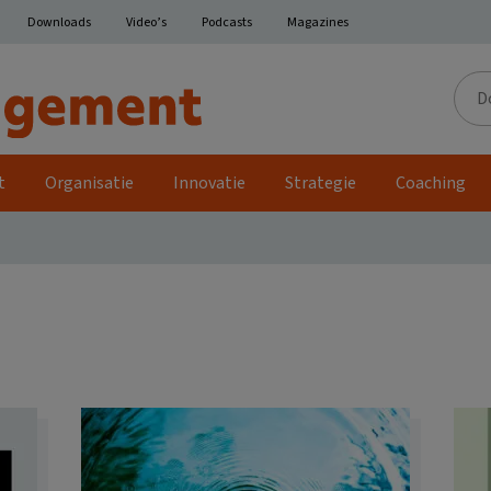
Downloads
Video’s
Podcasts
Magazines
Door
de
site
t
Organisatie
Innovatie
Strategie
Coaching