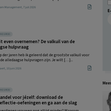
Boom Management
, 7 juli 2026
E
JKE GROEI
 dit even overnemen? De valkuil van de
agse hulpvraag
p der jaren heb ik geleerd dat de grootste valkuil voor
e alledaagse hulpvragen zijn. Je wilt […]...
laert
, 10 juni 2026
Meer
JKE GROEI
andel voor jézelf: download de
flectie-oefeningen en ga aan de slag
erdienen vrouwen nog altijd minder? Waarom