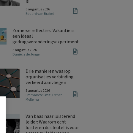
is
6 augustus 2026
Eduard van Brakel
Zomerse reflecties: Vakantie is
een ideaal
gedragsveranderingsexperiment
5 augustus 2026
Daniëlle de Jonge
Drie manieren waarop
organisaties verbinding
verkeerd aanvliegen
5 augustus 2026
Emmalotte Smit
,
Esther
Mollema
Van baas naar luisterend
leider: Waarom echt
luisteren de sleutel is voor