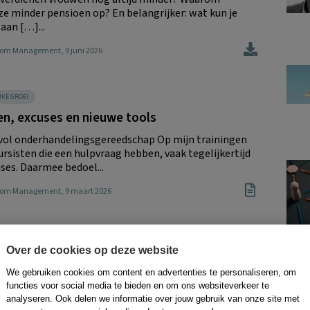
e minder pensioen op? En belangrijker: wat kun je
 aan […]...
Boom Management
, 9 juni 2026
JKE GROEI
n, excuses en nieuwe tools
 vol onderhandelingsgereedschap Op mijn trainingen
rsisten die een hulpvraag hebben, vaak tegelijkertijd
ses. Daarmee bedoel...
Boom Management
, 9 maart 2026
Over de cookies op deze website
We gebruiken cookies om content en advertenties te personaliseren, om
functies voor social media te bieden en om ons websiteverkeer te
analyseren. Ook delen we informatie over jouw gebruik van onze site met