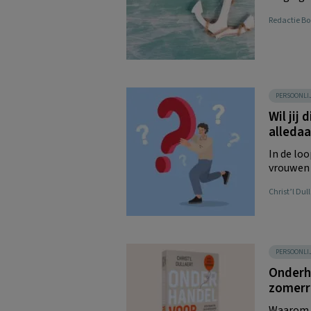
Redactie 
PERSOONLI
Wil jij
alleda
In de loo
vrouwen d
Christ’l Dul
PERSOONLI
Onderh
zomerre
Waarom v