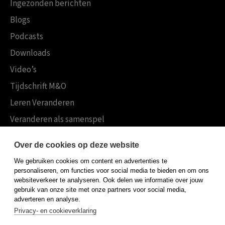
Ingezonden berichten
Blogs
Podcasts
Downloads
Video’s
Tijdschrift M&O
Leren Veranderen
Veranderen als samenspel
Boekensites
Over de cookies op deze website
Koninklijke Boom uitgevers
We gebruiken cookies om content en advertenties te
Boom Psychologie
personaliseren, om functies voor social media te bieden en om ons
websiteverkeer te analyseren. Ook delen we informatie over jouw
Boom Hoger Onderwijs
gebruik van onze site met onze partners voor social media,
adverteren en analyse.
Privacy- en cookieverklaring