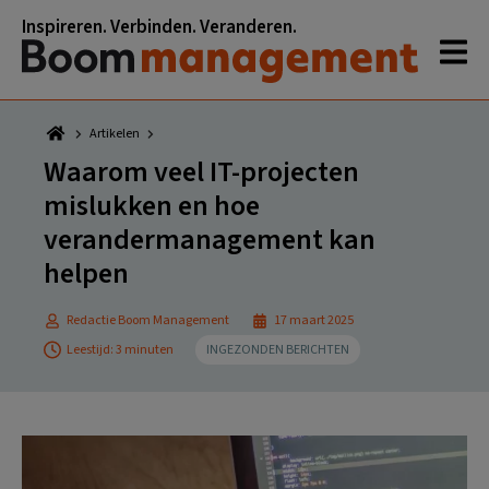
Spring
Door
Spring
Spring
Inspireren. Verbinden. Veranderen.
naar
naar
naar
naar
de
de
de
de
hoofdnavigatie
hoofd
eerste
voettekst
inhoud
sidebar
Artikelen
Waarom veel IT-projecten
mislukken en hoe
verandermanagement kan
helpen
Redactie Boom Management
17 maart 2025
Leestijd: 3 minuten
INGEZONDEN BERICHTEN