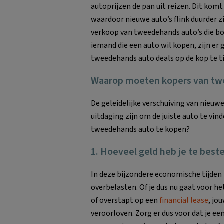
autoprijzen de pan uit reizen. Dit kom
waardoor nieuwe auto’s flink duurder z
verkoop van tweedehands auto’s die boo
iemand die een auto wil kopen, zijn e
tweedehands auto deals op de kop te t
Waarop moeten kopers van twe
De geleidelijke verschuiving van nieuwe
uitdaging zijn om de juiste auto te vi
tweedehands auto te kopen?
1. Hoeveel geld heb je te best
In deze bijzondere economische tijden i
overbelasten. Of je dus nu gaat voor h
of overstapt op een
financial lease
, jo
veroorloven. Zorg er dus voor dat je een