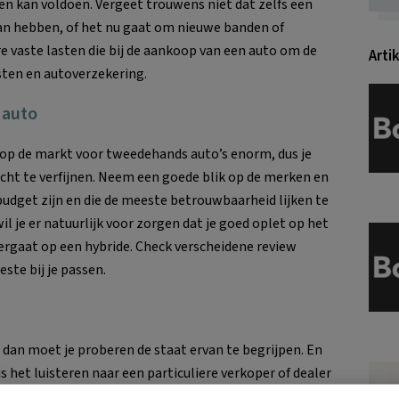
en kan voldoen. Vergeet trouwens niet dat zelfs een
an hebben, of het nu gaat om nieuwe banden of
 vaste lasten die bij de aankoop van een auto om de
Arti
ten en autoverzekering.
 auto
 op de markt voor tweedehands auto’s enorm, dus je
ht te verfijnen. Neem een goede blik op de merken en
budget zijn en die de meeste betrouwbaarheid lijken te
l je er natuurlijk voor zorgen dat je goed oplet op het
ergaat op een hybride. Check verscheidene review
ste bij je passen.
, dan moet je proberen de staat ervan te begrijpen. En
 het luisteren naar een particuliere verkoper of dealer
 een voertuig in goede staat is. Het is dus zeker de