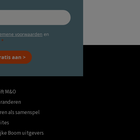
gemene voorwaarden
en
ratis aan >
ift M&O
eranderen
ren als samenspel
ites
ijke Boom uitgevers