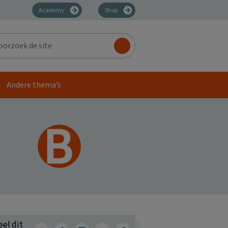
Academy
Shop
zoek
Andere thema’s
eel dit