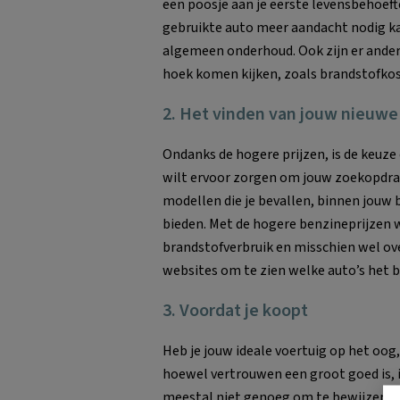
een poosje aan je eerste levensbehoeft
gebruikte auto meer aandacht nodig k
algemeen onderhoud. Ook zijn er andere
hoek komen kijken, zoals brandstofkos
2. Het vinden van jouw nieuwe
Ondanks de hogere prijzen, is de keuze
wilt ervoor zorgen om jouw zoekopdrac
modellen die je bevallen, binnen jouw 
bieden. Met de hogere benzineprijzen wi
brandstofverbruik en misschien wel ov
websites om te zien welke auto’s het be
3. Voordat je koopt
Heb je jouw ideale voertuig op het oog
hoewel vertrouwen een groot goed is, is
meestal niet genoeg om te bewijzen dat