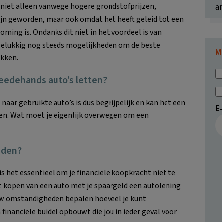
t niet alleen vanwege hogere grondstofprijzen,
ar
ijn geworden, maar ook omdat het heeft geleid tot een
ming is. Ondanks dit niet in het voordeel is van
r gelukkig nog steeds mogelijkheden om de beste
M
ikken.
edehands auto’s letten?
 naar gebruikte auto’s is dus begrijpelijk en kan het een
E
nden. Wat moet je eigenlijk overwegen om een
eden?
s het essentieel om je financiële koopkracht niet te
et kopen van een auto met je spaargeld een autolening
uw omstandigheden bepalen hoeveel je kunt
 financiële buidel opbouwt die jou in ieder geval voor