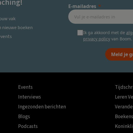
ching!
E-mailadres
jouw vak
en nieuwe boeken
Ik ga akkoord met de
al
events
privacy policy
van Boom.
Meld je g
Events
Tijdschr
Interviews
Leren V
Ingezonden berichten
Verande
Blogs
Boekens
Podcasts
Koninkl