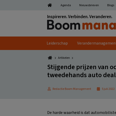
Spring
Door
Spring
Spring
Agenda
Nieuwsbrieven
Blogs
naar
naar
naar
naar
de
de
de
de
Inspireren. Verbinden. Veranderen.
hoofdnavigatie
hoofd
eerste
voettekst
inhoud
sidebar
Leiderschap
Verandermanagemen
Artikelen
Stijgende prijzen van o
tweedehands auto deals
Redactie Boom Management
5 juli 2022
De harde waarheid is dat automobilist