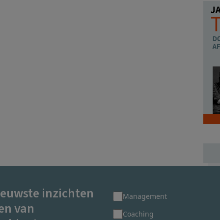
ieuwste inzichten
Management
en van
Coaching