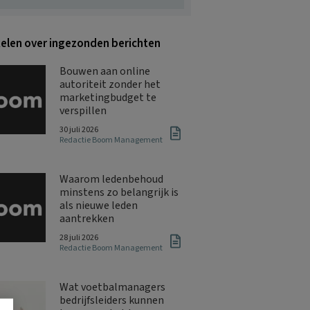
kelen over ingezonden berichten
Bouwen aan online
autoriteit zonder het
marketingbudget te
verspillen
30 juli 2026
Redactie Boom Management
Waarom ledenbehoud
minstens zo belangrijk is
als nieuwe leden
aantrekken
28 juli 2026
Redactie Boom Management
Wat voetbalmanagers
bedrijfsleiders kunnen