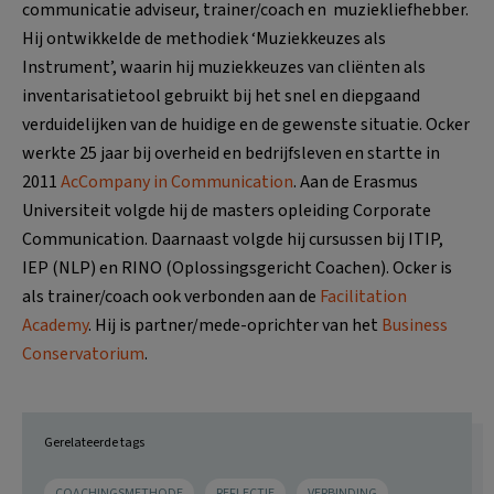
communicatie adviseur, trainer/coach en muziekliefhebber.
Hij ontwikkelde de methodiek ‘Muziekkeuzes als
Instrument’, waarin hij muziekkeuzes van cliënten als
inventarisatietool gebruikt bij het snel en diepgaand
verduidelijken van de huidige en de gewenste situatie. Ocker
werkte 25 jaar bij overheid en bedrijfsleven en startte in
2011
AcCompany in Communication
. Aan de Erasmus
Universiteit volgde hij de masters opleiding Corporate
Communication. Daarnaast volgde hij cursussen bij ITIP,
IEP (NLP) en RINO (Oplossingsgericht Coachen). Ocker is
als trainer/coach ook verbonden aan de
Facilitation
Academy
. Hij is partner/mede-oprichter van het
Business
Conservatorium
.
Gerelateerde tags
COACHINGSMETHODE
REFLECTIE
VERBINDING