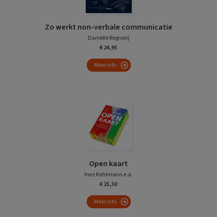
Zo werkt non-verbale communicatie
Daniëlle Regnerij
€ 24,95
Meer info
Open kaart
Inez Kohlmann e.a.
€ 25,50
Meer info