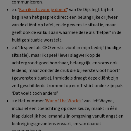
communiceren.
♪ c ‘
Kan ik iets voor je doen?
’ van De Dijk legt bij het
begin van het gesprek direct een belangrijke drijfveer
van de cliënt op tafel, en de gewenste situatie, maar
geeft ook de valkuil aan waarmee deze als ‘helper’ in de
huidige situatie worstelt.
♪ d ‘Ik speel als CEO eerste viool in mijn bedrijf (huidige
situatie), maar ik speel liever slagwerk op de
achtergrond: goed hoorbaar, belangrijk, en soms ook
leidend, maar zonder de druk die bij eerste viool hoort’
(gewenste situatie). Inmiddels draagt deze cliënt zijn
zelf geschilderde trommel op een T shirt onder zijn pak.
‘Dat voelt toch anders!’
♪ e Het nummer ‘
War of the Worlds
‘ van Jeff Wayne,
inclusief een toelichting op deze keuze, maakt in één
klap duidelijk hoe iemand zijn omgeving vanuit angst en
bedreigingsgevoelens ervaart, en van daaruit