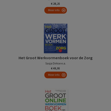
€ 28,25
Meer info
Het Groot Werkvormenboek voor de Zorg
Sasja Dirkse e.a.
€ 49,95
Meer info