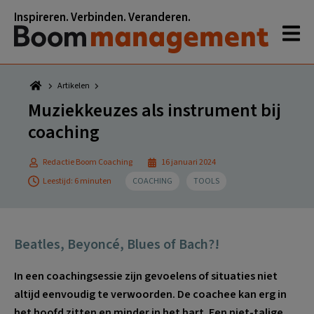
Spring
Door
Spring
Spring
Inspireren. Verbinden. Veranderen.
naar
naar
naar
naar
de
de
de
de
hoofdnavigatie
hoofd
eerste
voettekst
inhoud
sidebar
Artikelen
Muziekkeuzes als instrument bij
coaching
Redactie Boom Coaching
16 januari 2024
Leestijd: 6 minuten
COACHING
TOOLS
Beatles, Beyoncé, Blues of Bach?!
In een coachingsessie zijn gevoelens of situaties niet
altijd eenvoudig te verwoorden. De coachee kan erg in
het hoofd zitten en minder in het hart. Een niet-talige