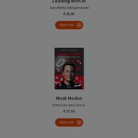
Leading with AI
Joris Merks-Benjaminsen
€ 29,95
Meer info
Musk Modus
Hans van der Loo e.a.
€ 27,50
Meer info