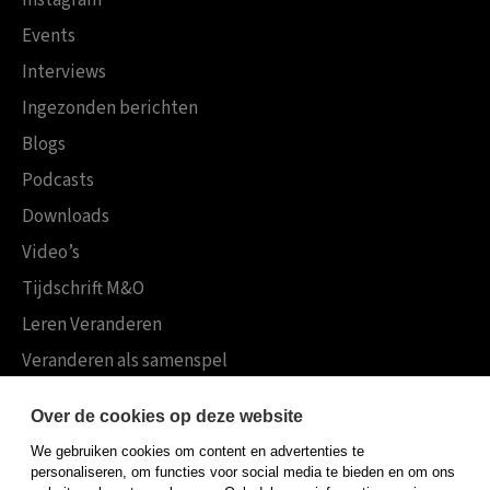
Instagram
Events
Interviews
Ingezonden berichten
Blogs
Podcasts
Downloads
Video’s
Tijdschrift M&O
Leren Veranderen
Veranderen als samenspel
Boekensites
Over de cookies op deze website
Koninklijke Boom uitgevers
We gebruiken cookies om content en advertenties te
Boom Psychologie
personaliseren, om functies voor social media te bieden en om ons