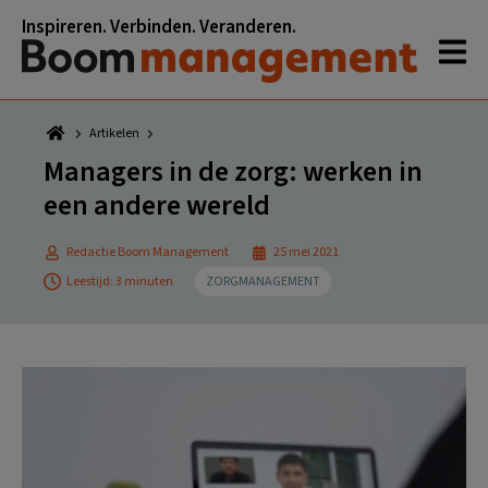
Spring
Door
Spring
Spring
Inspireren. Verbinden. Veranderen.
naar
naar
naar
naar
de
de
de
de
hoofdnavigatie
hoofd
eerste
voettekst
inhoud
sidebar
Artikelen
Managers in de zorg: werken in
een andere wereld
Redactie Boom Management
25 mei 2021
Leestijd: 3 minuten
ZORGMANAGEMENT