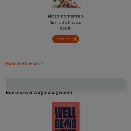
Micromomenten
Emmalotte Smit e.a.
€ 24,95
Meer info
Naar alle boeken >
Boeken over zorgmanagement