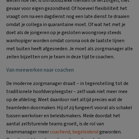
weten hoe het is om doodzieke mensen te verzorgen, met
gevaar voor eigen gezondheid. Of hoeveel flexibiliteit het
vraagt om na een dagdienst nog een late dienst te draaien
omdat je collega in quarantaine moet. Of wat het met je
doet als de jongeren op je gesloten woongroep steeds
wanhopiger worden omdat corona ook de laatste lijnen
met buiten heeft afgesneden. Je moet als zorgmanager alle
zeilen bijzetten om je team in deze tijd te coachen.
Van meewerken naar coachen
De moderne zorgmanager draait – in tegenstelling tot de
traditionele hoofdverpleegster – zelf vaak niet meer mee
op de afdeling. Weet daardoor niet altijd precies wat de
teamleden doormaken. Hij of zij fungeert vooral als schakel
tussen werkvloer en beleidsmakers. Mede doordat het
aantal zelfsturende teams groeit, is de rol van
teammanager meer
coachend, begeleidend
geworden.