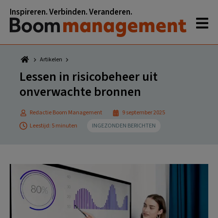
Spring
Door
Spring
Spring
Inspireren. Verbinden. Veranderen.
naar
naar
naar
naar
de
de
de
de
hoofdnavigatie
hoofd
eerste
voettekst
inhoud
sidebar
Artikelen
Lessen in risicobeheer uit
onverwachte bronnen
Redactie Boom Management
9 september 2025
Leestijd: 5 minuten
INGEZONDEN BERICHTEN