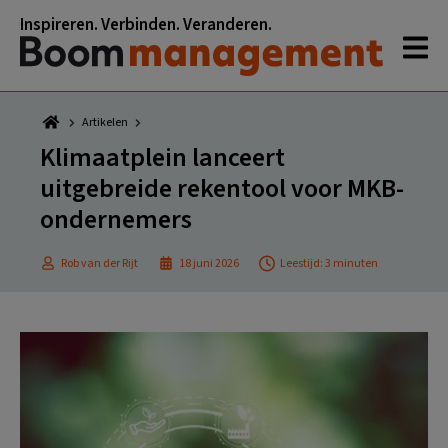
Spring
Door
Spring
Spring
Inspireren. Verbinden. Veranderen.
naar
naar
naar
naar
de
de
de
de
hoofdnavigatie
hoofd
eerste
voettekst
inhoud
sidebar
Artikelen
Klimaatplein lanceert
uitgebreide rekentool voor MKB-
ondernemers
Rob van der Rijt
18 juni 2026
Leestijd: 3 minuten