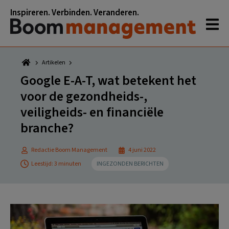
Spring
Door
Spring
Spring
Inspireren. Verbinden. Veranderen.
naar
naar
naar
naar
de
de
de
de
hoofdnavigatie
hoofd
eerste
voettekst
inhoud
sidebar
Artikelen
Google E-A-T, wat betekent het
voor de gezondheids-,
veiligheids- en financiële
branche?
Redactie Boom Management
4 juni 2022
Leestijd: 3 minuten
INGEZONDEN BERICHTEN