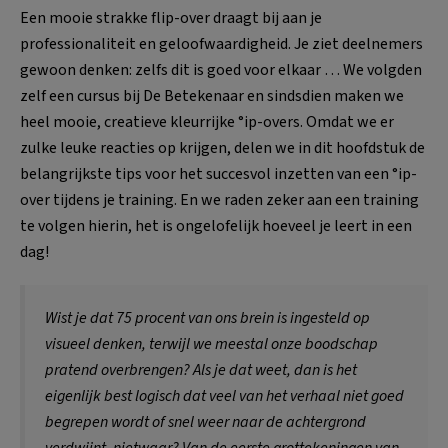
Een mooie strakke flip-over draagt bij aan je
professionaliteit en geloofwaardigheid. Je ziet deelnemers
gewoon denken: zelfs dit is goed voor elkaar … We volgden
zelf een cursus bij De Betekenaar en sindsdien maken we
heel mooie, creatieve kleurrijke °ip-overs. Omdat we er
zulke leuke reacties op krijgen, delen we in dit hoofdstuk de
belangrijkste tips voor het succesvol inzetten van een °ip-
over tijdens je training. En we raden zeker aan een training
te volgen hierin, het is ongelofelijk hoeveel je leert in een
dag!
Wist je dat 75 procent van ons brein is ingesteld op
visueel denken, terwijl we meestal onze boodschap
pratend overbrengen? Als je dat weet, dan is het
eigenlijk best logisch dat veel van het verhaal niet goed
begrepen wordt of snel weer naar de achtergrond
verdwijnt, nietwaar? Van de eerste grottekeningen van