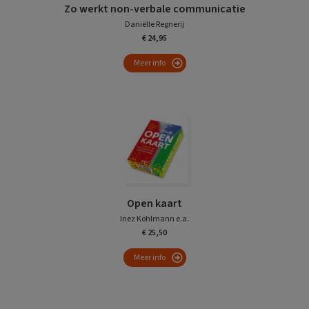
Zo werkt non-verbale communicatie
Daniëlle Regnerij
€ 24,95
Meer info
Open kaart
Inez Kohlmann e.a.
€ 25,50
Meer info