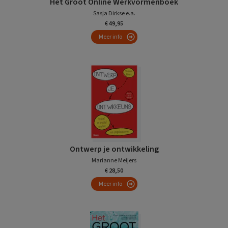
Het Groot Online Werkvormenboek
Sasja Dirkse e.a.
€ 49,95
Meer info
Ontwerp je ontwikkeling
Marianne Meijers
€ 28,50
Meer info