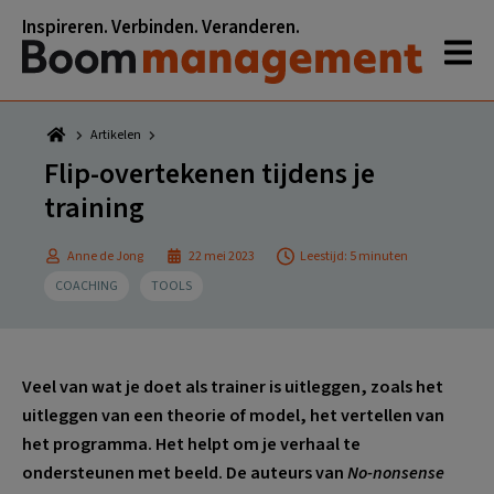
Spring
Door
Spring
Spring
Inspireren. Verbinden. Veranderen.
naar
naar
naar
naar
de
de
de
de
hoofdnavigatie
hoofd
eerste
voettekst
inhoud
sidebar
Artikelen
Flip-overtekenen tijdens je
training
Anne de Jong
22 mei 2023
Leestijd: 5 minuten
COACHING
TOOLS
Veel van wat je doet als trainer is uitleggen, zoals het
uitleggen van een theorie of model, het vertellen van
het programma. Het helpt om je verhaal te
ondersteunen met beeld. De auteurs van
No-nonsense