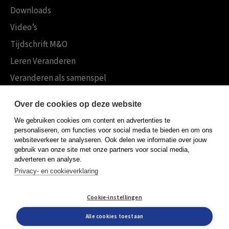
Downloads
Video’s
Tijdschrift M&O
Leren Veranderen
Veranderen als samenspel
Boekensites
Over de cookies op deze website
Koninklijke Boom uitgevers
We gebruiken cookies om content en advertenties te
Boom Psychologie
personaliseren, om functies voor social media te bieden en om ons
websiteverkeer te analyseren. Ook delen we informatie over jouw
Boom Hoger Onderwijs
gebruik van onze site met onze partners voor social media,
adverteren en analyse.
Privacy- en cookieverklaring
Algemene voorwaarden
Cookie-instellingen
Privacy policy
Cookieverklaring
Alle cookies toestaan
© Boom uitgevers 2026